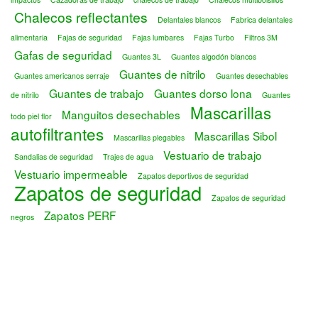
Chalecos reflectantes
Delantales blancos
Fabrica delantales
alimentaria
Fajas de seguridad
Fajas lumbares
Fajas Turbo
Filtros 3M
Gafas de seguridad
Guantes 3L
Guantes algodón blancos
Guantes de nitrilo
Guantes americanos serraje
Guantes desechables
Guantes de trabajo
Guantes dorso lona
de nitrilo
Guantes
Mascarillas
Manguitos desechables
todo piel flor
autofiltrantes
Mascarillas Sibol
Mascarillas plegables
Vestuario de trabajo
Sandalias de seguridad
Trajes de agua
Vestuario impermeable
Zapatos deportivos de seguridad
Zapatos de seguridad
Zapatos de seguridad
Zapatos PERF
negros