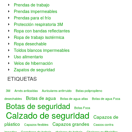
Prendas de trabajo
Prendas impermeables
Prendas para el frío
Protección respiratoria 3M
Ropa con bandas reflectantes
Ropa de trabajo isotérmica
Ropa desechable
Toldos blancos impermeables
Uso alimentario
Velos de hibernación
Zapatos de seguridad
ETIQUETAS
3M
Arnés anticaídas
Auriculares antirruido
Batas polipropileno
Botas de agua
desechables
Botas de agua altas
Botas de agua Foca
Botas de seguridad
Botas Foca
Calzado de seguridad
Capazos de
plástico
Capazos grandes
Capazos flexibles
Cascos contra
impactos
Cazadoras de trabajo
chalecos de trabajo
Chalecos multibolsillos