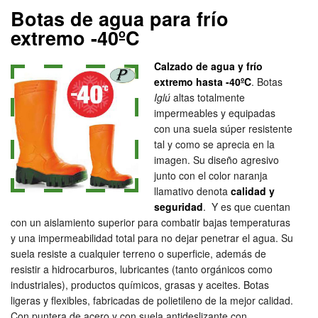
Botas de agua para frío
extremo -40ºC
Calzado de agua y frío
extremo hasta -40ºC
. Botas
Iglú
altas totalmente
impermeables y equipadas
con una suela súper resistente
tal y como se aprecia en la
imagen. Su diseño agresivo
junto con el color naranja
llamativo denota
calidad y
seguridad
. Y es que cuentan
con un aislamiento superior para combatir bajas temperaturas
y una impermeabilidad total para no dejar penetrar el agua. Su
suela resiste a cualquier terreno o superficie, además de
resistir a hidrocarburos, lubricantes (tanto orgánicos como
industriales), productos químicos, grasas y aceites. Botas
ligeras y flexibles, fabricadas de polietileno de la mejor calidad.
Con puntera de acero y con suela antideslizante con