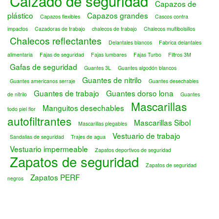
Calzado de seguridad
Capazos de
plástico
Capazos grandes
Capazos flexibles
Cascos contra
impactos
Cazadoras de trabajo
chalecos de trabajo
Chalecos multibolsillos
Chalecos reflectantes
Delantales blancos
Fabrica delantales
alimentaria
Fajas de seguridad
Fajas lumbares
Fajas Turbo
Filtros 3M
Gafas de seguridad
Guantes 3L
Guantes algodón blancos
Guantes de nitrilo
Guantes americanos serraje
Guantes desechables
Guantes de trabajo
Guantes dorso lona
de nitrilo
Guantes
Mascarillas
Manguitos desechables
todo piel flor
autofiltrantes
Mascarillas Sibol
Mascarillas plegables
Vestuario de trabajo
Sandalias de seguridad
Trajes de agua
Vestuario impermeable
Zapatos deportivos de seguridad
Zapatos de seguridad
Zapatos de seguridad
Zapatos PERF
negros