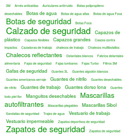
3M
Arnés anticaídas
Auriculares antirruido
Batas polipropileno
Botas de agua
desechables
Botas de agua altas
Botas de agua Foca
Botas de seguridad
Botas Foca
Calzado de seguridad
Capazos de
plástico
Capazos grandes
Capazos flexibles
Cascos contra
impactos
Cazadoras de trabajo
chalecos de trabajo
Chalecos multibolsillos
Chalecos reflectantes
Delantales blancos
Fabrica delantales
alimentaria
Fajas de seguridad
Fajas lumbares
Fajas Turbo
Filtros 3M
Gafas de seguridad
Guantes 3L
Guantes algodón blancos
Guantes de nitrilo
Guantes americanos serraje
Guantes desechables
Guantes de trabajo
Guantes dorso lona
de nitrilo
Guantes
Mascarillas
Manguitos desechables
todo piel flor
autofiltrantes
Mascarillas Sibol
Mascarillas plegables
Vestuario de trabajo
Sandalias de seguridad
Trajes de agua
Vestuario impermeable
Zapatos deportivos de seguridad
Zapatos de seguridad
Zapatos de seguridad