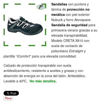
Sandalias
con puntera y
lámina de
protección no
metálica
con piel exterior
Nubuck y forro
Aerospace
.
Sandalia de seguridad
para
primavera-verano gracias a su
elevada transpirabilidad.
Modelo CRETA X810 con
suela de contacto de
poliuretano
Extralight
y
plantilla “
iComfort
” para una elevada comodidad.
Calzado de protección transpirable con suela
antideslizamiento, resistente a aceites y grasas y con
absorción de energía en la zona del talón. Antiestático.
Lavable a 40ºC.
Ver más detalles
.