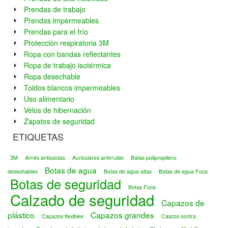
Prendas de trabajo
Prendas impermeables
Prendas para el frío
Protección respiratoria 3M
Ropa con bandas reflectantes
Ropa de trabajo isotérmica
Ropa desechable
Toldos blancos impermeables
Uso alimentario
Velos de hibernación
Zapatos de seguridad
ETIQUETAS
3M
Arnés anticaídas
Auriculares antirruido
Batas polipropileno
Botas de agua
desechables
Botas de agua altas
Botas de agua Foca
Botas de seguridad
Botas Foca
Calzado de seguridad
Capazos de
plástico
Capazos grandes
Capazos flexibles
Cascos contra