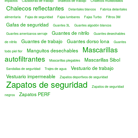
impactos
Cazadoras de trabajo
chalecos de trabajo
Chalecos multibolsillos
Chalecos reflectantes
Delantales blancos
Fabrica delantales
alimentaria
Fajas de seguridad
Fajas lumbares
Fajas Turbo
Filtros 3M
Gafas de seguridad
Guantes 3L
Guantes algodón blancos
Guantes de nitrilo
Guantes americanos serraje
Guantes desechables
Guantes de trabajo
Guantes dorso lona
de nitrilo
Guantes
Mascarillas
Manguitos desechables
todo piel flor
autofiltrantes
Mascarillas Sibol
Mascarillas plegables
Vestuario de trabajo
Sandalias de seguridad
Trajes de agua
Vestuario impermeable
Zapatos deportivos de seguridad
Zapatos de seguridad
Zapatos de seguridad
Zapatos PERF
negros