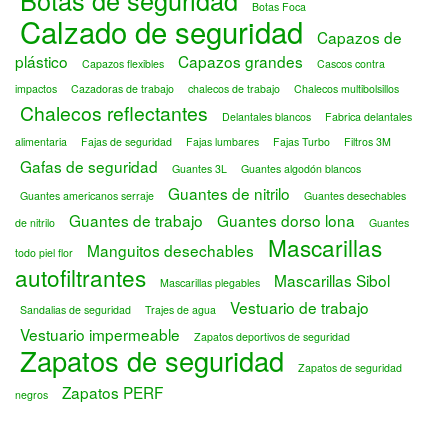
Botas de seguridad
Botas Foca
Calzado de seguridad
Capazos de
plástico
Capazos grandes
Capazos flexibles
Cascos contra
impactos
Cazadoras de trabajo
chalecos de trabajo
Chalecos multibolsillos
Chalecos reflectantes
Delantales blancos
Fabrica delantales
alimentaria
Fajas de seguridad
Fajas lumbares
Fajas Turbo
Filtros 3M
Gafas de seguridad
Guantes 3L
Guantes algodón blancos
Guantes de nitrilo
Guantes americanos serraje
Guantes desechables
Guantes de trabajo
Guantes dorso lona
de nitrilo
Guantes
Mascarillas
Manguitos desechables
todo piel flor
autofiltrantes
Mascarillas Sibol
Mascarillas plegables
Vestuario de trabajo
Sandalias de seguridad
Trajes de agua
Vestuario impermeable
Zapatos deportivos de seguridad
Zapatos de seguridad
Zapatos de seguridad
Zapatos PERF
negros