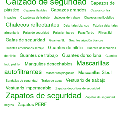
Calzado de seguridad
Capazos de
plástico
Capazos grandes
Capazos flexibles
Cascos contra
impactos
Cazadoras de trabajo
chalecos de trabajo
Chalecos multibolsillos
Chalecos reflectantes
Delantales blancos
Fabrica delantales
alimentaria
Fajas de seguridad
Fajas lumbares
Fajas Turbo
Filtros 3M
Gafas de seguridad
Guantes 3L
Guantes algodón blancos
Guantes de nitrilo
Guantes americanos serraje
Guantes desechables
Guantes de trabajo
Guantes dorso lona
de nitrilo
Guantes
Mascarillas
Manguitos desechables
todo piel flor
autofiltrantes
Mascarillas Sibol
Mascarillas plegables
Vestuario de trabajo
Sandalias de seguridad
Trajes de agua
Vestuario impermeable
Zapatos deportivos de seguridad
Zapatos de seguridad
Zapatos de seguridad
Zapatos PERF
negros