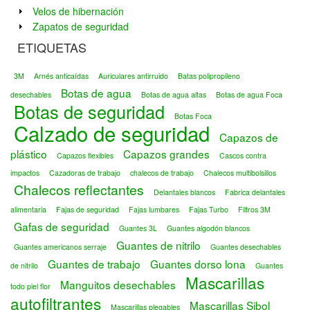
Velos de hibernación
Zapatos de seguridad
ETIQUETAS
3M
Arnés anticaídas
Auriculares antirruido
Batas polipropileno
Botas de agua
desechables
Botas de agua altas
Botas de agua Foca
Botas de seguridad
Botas Foca
Calzado de seguridad
Capazos de
plástico
Capazos grandes
Capazos flexibles
Cascos contra
impactos
Cazadoras de trabajo
chalecos de trabajo
Chalecos multibolsillos
Chalecos reflectantes
Delantales blancos
Fabrica delantales
alimentaria
Fajas de seguridad
Fajas lumbares
Fajas Turbo
Filtros 3M
Gafas de seguridad
Guantes 3L
Guantes algodón blancos
Guantes de nitrilo
Guantes americanos serraje
Guantes desechables
Guantes de trabajo
Guantes dorso lona
de nitrilo
Guantes
Mascarillas
Manguitos desechables
todo piel flor
autofiltrantes
Mascarillas Sibol
Mascarillas plegables