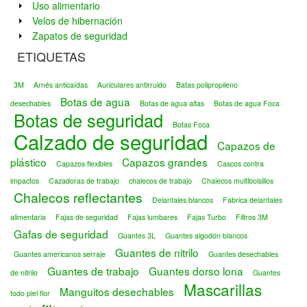
Uso alimentario
Velos de hibernación
Zapatos de seguridad
ETIQUETAS
3M
Arnés anticaídas
Auriculares antirruido
Batas polipropileno
Botas de agua
desechables
Botas de agua altas
Botas de agua Foca
Botas de seguridad
Botas Foca
Calzado de seguridad
Capazos de
plástico
Capazos grandes
Capazos flexibles
Cascos contra
impactos
Cazadoras de trabajo
chalecos de trabajo
Chalecos multibolsillos
Chalecos reflectantes
Delantales blancos
Fabrica delantales
alimentaria
Fajas de seguridad
Fajas lumbares
Fajas Turbo
Filtros 3M
Gafas de seguridad
Guantes 3L
Guantes algodón blancos
Guantes de nitrilo
Guantes americanos serraje
Guantes desechables
Guantes de trabajo
Guantes dorso lona
de nitrilo
Guantes
Mascarillas
Manguitos desechables
todo piel flor