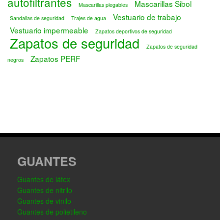
autofiltrantes
Mascarillas Sibol
Mascarillas plegables
Vestuario de trabajo
Sandalias de seguridad
Trajes de agua
Vestuario impermeable
Zapatos deportivos de seguridad
Zapatos de seguridad
Zapatos de seguridad
Zapatos PERF
negros
GUANTES
Guantes de látex
Guantes de nitrilo
Guantes de vinilo
Guantes de polietileno