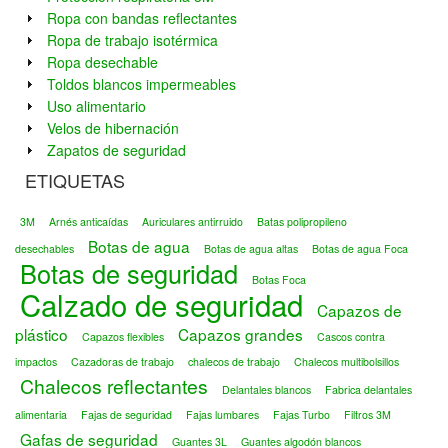
Ropa con bandas reflectantes
Ropa de trabajo isotérmica
Ropa desechable
Toldos blancos impermeables
Uso alimentario
Velos de hibernación
Zapatos de seguridad
ETIQUETAS
3M
Arnés anticaídas
Auriculares antirruido
Batas polipropileno
Botas de agua
desechables
Botas de agua altas
Botas de agua Foca
Botas de seguridad
Botas Foca
Calzado de seguridad
Capazos de
plástico
Capazos grandes
Capazos flexibles
Cascos contra
impactos
Cazadoras de trabajo
chalecos de trabajo
Chalecos multibolsillos
Chalecos reflectantes
Delantales blancos
Fabrica delantales
alimentaria
Fajas de seguridad
Fajas lumbares
Fajas Turbo
Filtros 3M
Gafas de seguridad
Guantes 3L
Guantes algodón blancos