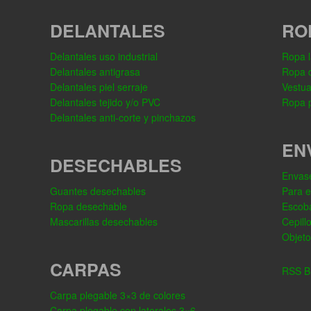
DELANTALES
RO
Delantales uso industrial
Ropa l
Delantales antigrasa
Ropa 
Delantales piel serraje
Vestua
Delantales tejido y/o PVC
Ropa p
Delantales anti-corte y pinchazos
EN
DESECHABLES
Envase
Guantes desechables
Para 
Ropa desechable
Escob
Mascarillas desechables
Cepill
Objeto
CARPAS
RSS Bl
Carpa plegable 3×3 de colores
Carpa plegable con laterales 3×6