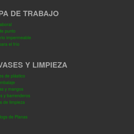
PA DE TRABAJO
aboral
de punto
rio impermeable
ara el frío
VASES Y LIMPIEZA
s de plástico
embalaje
as y mangos
os y barrenderos
s de limpieza
ogs de Planas