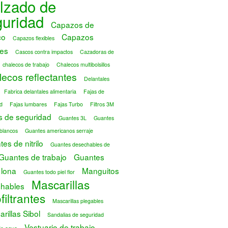
lzado de
guridad
Capazos de
co
Capazos
Capazos flexibles
es
Cascos contra impactos
Cazadoras de
chalecos de trabajo
Chalecos multibolsillos
ecos reflectantes
Delantales
Fabrica delantales alimentaria
Fajas de
d
Fajas lumbares
Fajas Turbo
Filtros 3M
s de seguridad
Guantes 3L
Guantes
blancos
Guantes americanos serraje
es de nitrilo
Guantes desechables de
Guantes de trabajo
Guantes
 lona
Manguitos
Guantes todo piel flor
Mascarillas
hables
filtrantes
Mascarillas plegables
rillas Sibol
Sandalias de seguridad
Vestuario de trabajo