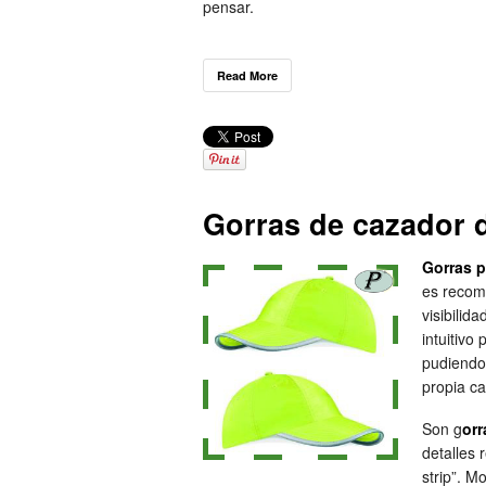
pensar.
Read More
Gorras de cazador de
Gorras p
es recome
visibilid
intuitivo
pudiendo
propia c
Son g
orr
detalles 
strip”. M