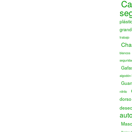
Ca
se
plásti
grand
trabajo
Chal
blancos
segurida
Gafa
algodón 
Guant
nitrilo
dorso
desec
auto
Masca