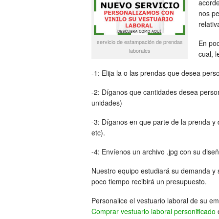
acorde
nos pe
relati
servicio de estampación de prendas
En poc
laborales
cual, 
-1: Elija la o las prendas que desea perso
-2: Díganos que cantidades desea persona
unidades)
-3: Díganos en que parte de la prenda y
etc).
-4: Envíenos un archivo .jpg con su diseñ
Nuestro equipo estudiará su demanda y 
poco tiempo recibirá un presupuesto.
Personalice el vestuario laboral de su em
Comprar vestuario laboral personificado
e