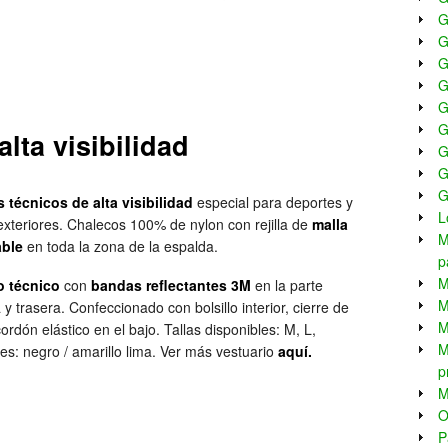
G
G
G
G
G
G
lta visibilidad
G
G
G
 técnicos de alta visibilidad
especial para deportes y
L
exteriores. Chalecos 100% de nylon con rejilla de
malla
M
able
en toda la zona de la espalda.
p
M
o técnico
con
bandas reflectantes 3M
en la parte
M
 y trasera. Confeccionado con bolsillo interior, cierre de
M
cordón elástico en el bajo. Tallas disponibles: M, L,
M
es: negro / amarillo lima. Ver más vestuario
aquí.
p
M
O
P