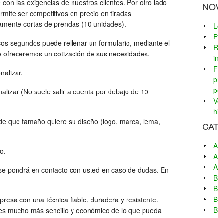
 con las exigencias de nuestros clientes. Por otro lado
NO
rmite ser competitivos en precio en tiradas
vamente cortas de prendas (10 unidades).
L
P
os segundos puede rellenar un formulario, mediante el
R
le ofreceremos un cotización de sus necesidades.
i
F
nalizar.
p
p
lizar (No suele salir a cuenta por debajo de 10
V
h
 de que tamaño quiere su diseño (logo, marca, lema,
CA
A
o.
A
A
se pondrá en contacto con usted en caso de dudas. En
B
B
B
presa con una técnica fiable, duradera y resistente.
B
s mucho más sencillo y económico de lo que pueda