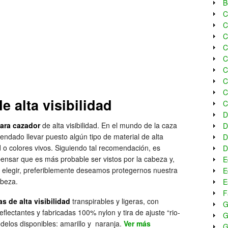
B
C
C
C
C
C
C
C
C
 alta visibilidad
C
D
ara cazador
de alta visibilidad. En el mundo de la caza
D
ndado llevar puesto algún tipo de material de alta
D
ad o colores vivos. Siguiendo tal recomendación, es
D
 pensar que es más probable ser vistos por la cabeza y,
E
 elegir, preferiblemente deseamos protegernos nuestra
E
abeza.
E
F
as de alta visibilidad
transpirables y ligeras, con
G
reflectantes y fabricadas 100% nylon y tira de ajuste “rio-
G
odelos disponibles: amarillo y naranja.
Ver más
G