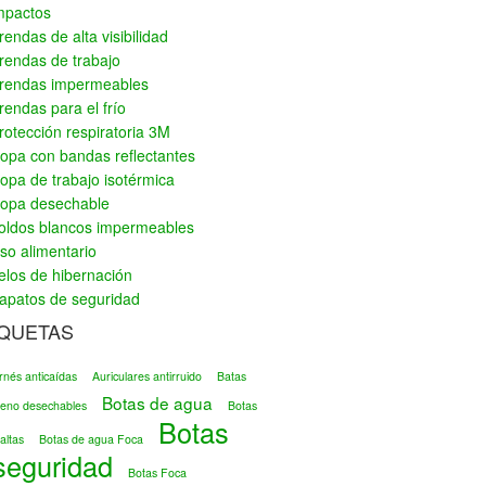
mpactos
rendas de alta visibilidad
rendas de trabajo
rendas impermeables
rendas para el frío
rotección respiratoria 3M
opa con bandas reflectantes
opa de trabajo isotérmica
opa desechable
oldos blancos impermeables
so alimentario
elos de hibernación
apatos de seguridad
IQUETAS
rnés anticaídas
Auriculares antirruido
Batas
Botas de agua
ileno desechables
Botas
Botas
altas
Botas de agua Foca
seguridad
Botas Foca