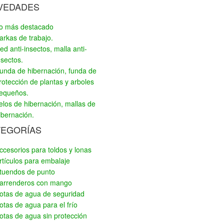
VEDADES
o más destacado
arkas de trabajo.
ed anti-insectos, malla anti-
nsectos.
unda de hibernación, funda de
rotección de plantas y arboles
equeños.
elos de hibernación, mallas de
ibernación.
TEGORÍAS
ccesorios para toldos y lonas
rtículos para embalaje
tuendos de punto
arrenderos con mango
otas de agua de seguridad
otas de agua para el frío
otas de agua sin protección