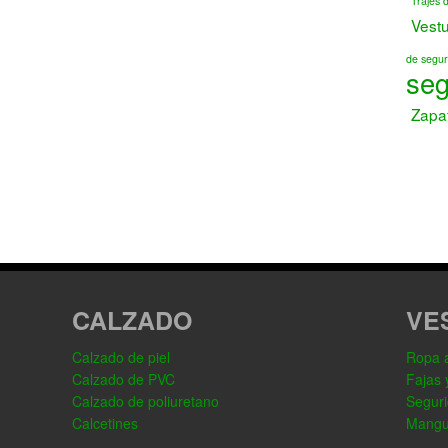
Trajes 
Vest
de segur
seg
Zapa
CALZADO
VE
Calzado de piel
Ropa al
Calzado de PVC
Fajas 
Calzado de poliuretano
Seguri
Calcetines
Mangu