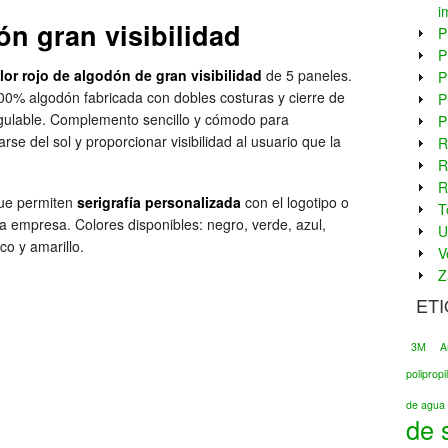
i
ón gran visibilidad
P
P
lor rojo de algodón de gran visibilidad
de 5 paneles.
P
00% algodón fabricada con dobles costuras y cierre de
P
egulable. Complemento sencillo y cómodo para
P
rse del sol y proporcionar visibilidad al usuario que la
R
R
R
ue permiten
serigrafía personalizada
con el logotipo o
T
la empresa. Colores disponibles: negro, verde, azul,
U
nco y amarillo.
V
Z
ET
3M
A
poliprop
de agua 
de 