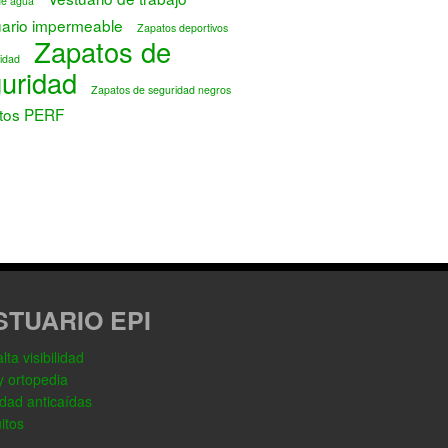
de agua
uario impermeable
Zapatos deportivos
Zapatos de
idad
uridad
Zapatos de seguridad negros
tos PERF
STUARIO EPI
ta visibilidad
y ortopedia
dad anticaídas
itos