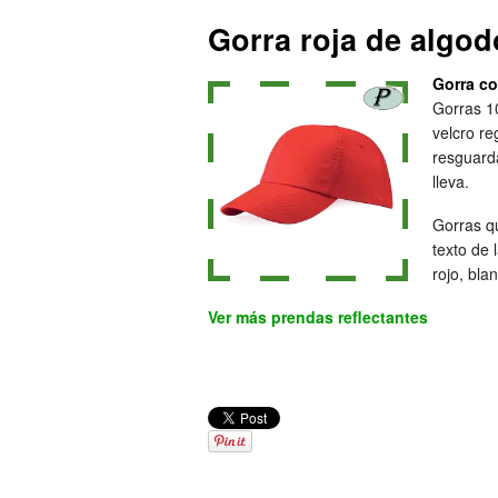
Gorra roja de algod
Gorra co
Gorras 1
velcro r
resguarda
lleva.
Gorras q
texto de 
rojo, bla
Ver más prendas reflectantes