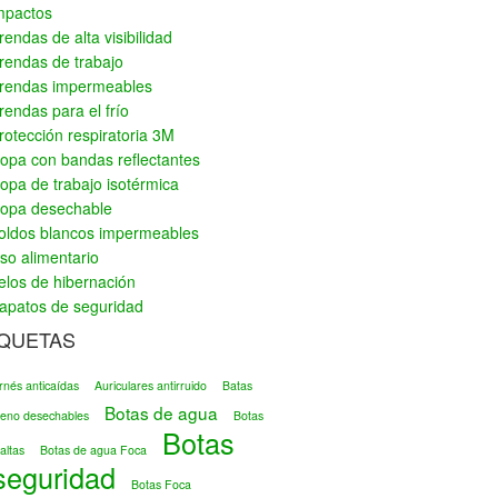
mpactos
rendas de alta visibilidad
rendas de trabajo
rendas impermeables
rendas para el frío
rotección respiratoria 3M
opa con bandas reflectantes
opa de trabajo isotérmica
opa desechable
oldos blancos impermeables
so alimentario
elos de hibernación
apatos de seguridad
IQUETAS
rnés anticaídas
Auriculares antirruido
Batas
Botas de agua
ileno desechables
Botas
Botas
altas
Botas de agua Foca
seguridad
Botas Foca