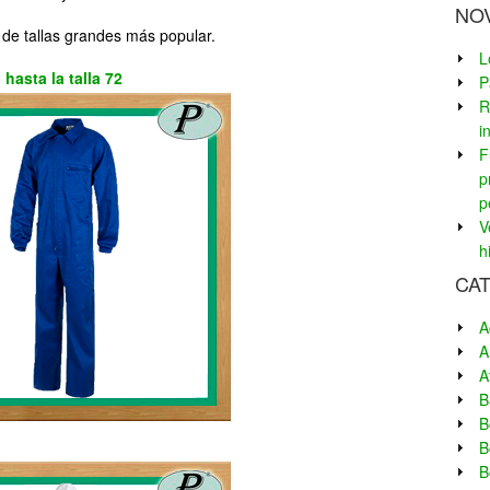
NO
 de tallas grandes más popular.
L
hasta la talla 72
P
R
i
F
p
p
V
h
CA
A
A
A
B
B
B
B