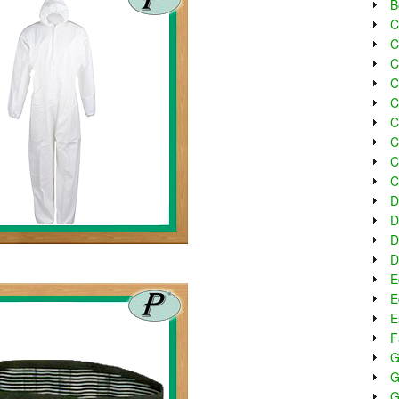
B
C
C
C
C
C
C
C
C
C
D
D
D
D
E
E
E
F
G
G
G