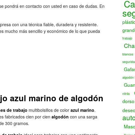
Ca
se pondrá en contacto con usted en caso de dudas. En
se
plásti
presa con una técnica fiable, duradera y resistente.
grand
s mucho más sencillo y económico de lo que pueda
trabajo
Chal
blancos
segurida
Gafa
algodón 
Guant
nitrilo
jo azul marino de algodón
dorso
desec
es de trabajo
multibolsillos de color
azul marino
.
auto
es fabricados cien por cien
algodón
con una sarga
 de 300 gramos.
Masca