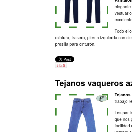
Pantalón
elegante 
vestuario
excelente
Todo ello
(cintura, trasero, pierna izquierda con c
presilla para cinturón.
Tejanos vaqueros az
Tejanos 
trabajo r
Los panta
que nos p
facilidad