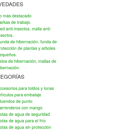
VEDADES
o más destacado
arkas de trabajo.
ed anti-insectos, malla anti-
nsectos.
unda de hibernación, funda de
rotección de plantas y arboles
equeños.
elos de hibernación, mallas de
ibernación.
TEGORÍAS
ccesorios para toldos y lonas
rtículos para embalaje
tuendos de punto
arrenderos con mango
otas de agua de seguridad
otas de agua para el frío
otas de agua sin protección