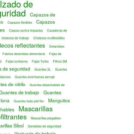
lzado de
guridad
Capazos de
co
Capazos
Capazos flexibles
es
Cascos contra impactos
Cazadoras de
chalecos de trabajo
Chalecos multibolsillos
ecos reflectantes
Delantales
Fabrica delantales alimentaria
Fajas de
d
Fajas lumbares
Fajas Turbo
Filtros 3M
s de seguridad
Guantes 3L
Guantes
blancos
Guantes americanos serraje
es de nitrilo
Guantes desechables de
Guantes de trabajo
Guantes
 lona
Manguitos
Guantes todo piel flor
Mascarillas
hables
filtrantes
Mascarillas plegables
rillas Sibol
Sandalias de seguridad
Vestuario de trabajo