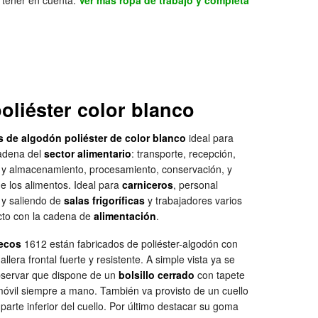
 tener en cuenta.
Ver más ropa de trabajo y completa
.
liéster color blanco
 de algodón poliéster de color blanco
ideal para
cadena del
sector alimentario
: transporte, recepción,
n y almacenamiento, procesamiento, conservación, y
de los alimentos. Ideal para
carniceros
, personal
 y saliendo de
salas frigoríficas
y trabajadores varios
cto con la cadena de
alimentación
.
ecos
1612 están fabricados de poliéster-algodón con
llera frontal fuerte y resistente. A simple vista ya se
servar que dispone de un
bolsillo cerrado
con tapete
 móvil siempre a mano. También va provisto de un cuello
parte inferior del cuello. Por último destacar su goma