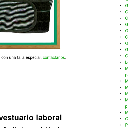
G
G
G
G
G
G
G
G
G
con una talla especial,
contáctanos
.
L
M
p
M
M
M
M
p
M
estuario laboral
O
P