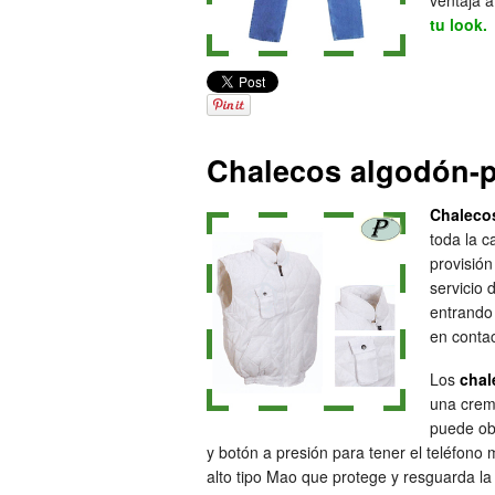
ventaja a
tu look
Chalecos algodón-po
Chalecos
toda la 
provisió
servicio 
entrando
en conta
Los
chal
una crema
puede ob
y botón a presión para tener el teléfono
alto tipo Mao que protege y resguarda la 