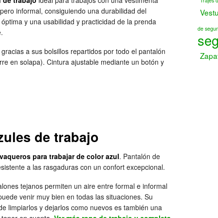
 de trabajo
ideal para trabajos con una vestimenta
Trajes 
pero informal, consiguiendo una durabilidad del
Vest
 óptima y una usabilidad y practicidad de la prenda
de segur
.
seg
 gracias a sus bolsillos repartidos por todo el pantalón
Zapa
ierre en solapa). Cintura ajustable mediante un botón y
ules de trabajo
vaqueros para trabajar de color azul
. Pantalón de
esistente a las rasgaduras con un confort excepcional.
lones tejanos permiten un aire entre formal e informal
uede venir muy bien en todas las situaciones. Su
 de limpiarlos y dejarlos como nuevos es también una