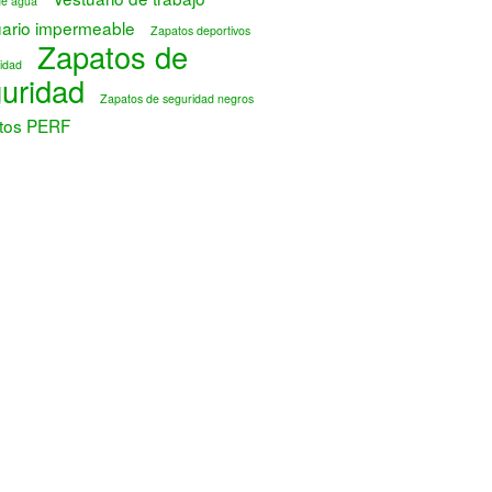
de agua
uario impermeable
Zapatos deportivos
Zapatos de
idad
uridad
Zapatos de seguridad negros
tos PERF