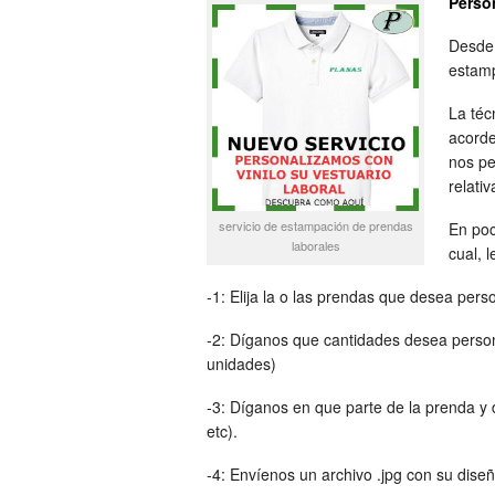
Person
Desde 
estamp
La téc
acorde
nos pe
relati
servicio de estampación de prendas
En poc
laborales
cual, 
-1: Elija la o las prendas que desea perso
-2: Díganos que cantidades desea persona
unidades)
-3: Díganos en que parte de la prenda y
etc).
-4: Envíenos un archivo .jpg con su diseñ