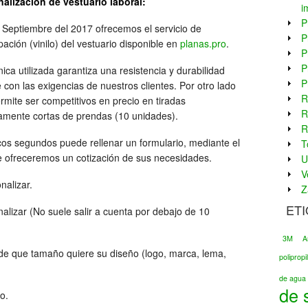
alización de vestuario laboral:
i
P
Septiembre del 2017 ofrecemos el servicio de
P
ación (vinilo) del vestuario disponible en
planas.pro
.
P
P
nica utilizada garantiza una resistencia y durabilidad
P
 con las exigencias de nuestros clientes. Por otro lado
R
rmite ser competitivos en precio en tiradas
R
vamente cortas de prendas (10 unidades).
R
os segundos puede rellenar un formulario, mediante el
T
le ofreceremos un cotización de sus necesidades.
U
V
nalizar.
Z
ET
lizar (No suele salir a cuenta por debajo de 10
3M
A
 de que tamaño quiere su diseño (logo, marca, lema,
poliprop
de agua 
de 
o.