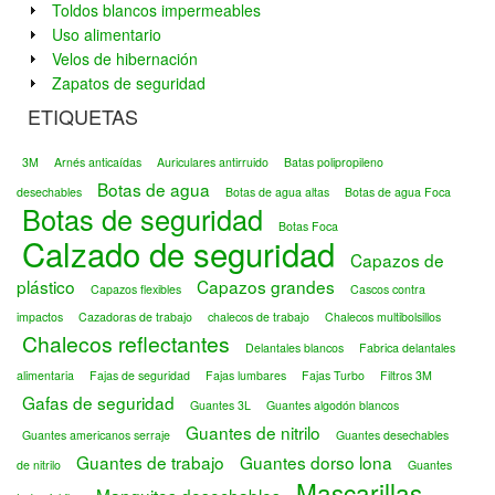
Toldos blancos impermeables
Uso alimentario
Velos de hibernación
Zapatos de seguridad
ETIQUETAS
3M
Arnés anticaídas
Auriculares antirruido
Batas polipropileno
Botas de agua
desechables
Botas de agua altas
Botas de agua Foca
Botas de seguridad
Botas Foca
Calzado de seguridad
Capazos de
plástico
Capazos grandes
Capazos flexibles
Cascos contra
impactos
Cazadoras de trabajo
chalecos de trabajo
Chalecos multibolsillos
Chalecos reflectantes
Delantales blancos
Fabrica delantales
alimentaria
Fajas de seguridad
Fajas lumbares
Fajas Turbo
Filtros 3M
Gafas de seguridad
Guantes 3L
Guantes algodón blancos
Guantes de nitrilo
Guantes americanos serraje
Guantes desechables
Guantes de trabajo
Guantes dorso lona
de nitrilo
Guantes
Mascarillas