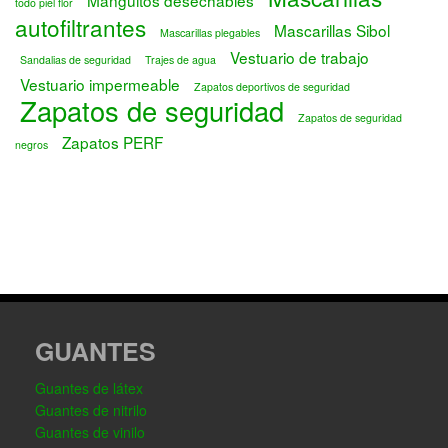
Manguitos desechables
todo piel flor
autofiltrantes
Mascarillas Sibol
Mascarillas plegables
Vestuario de trabajo
Sandalias de seguridad
Trajes de agua
Vestuario impermeable
Zapatos deportivos de seguridad
Zapatos de seguridad
Zapatos de seguridad
Zapatos PERF
negros
GUANTES
Guantes de látex
Guantes de nitrilo
Guantes de vinilo