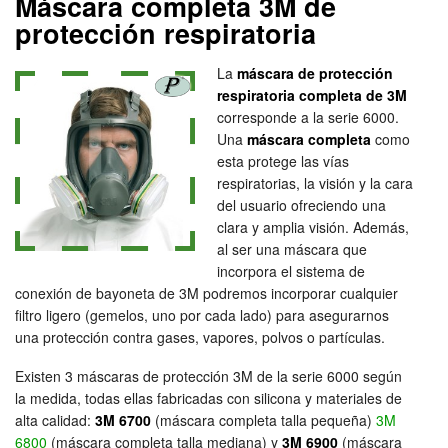
Máscara completa 3M de
protección respiratoria
La
máscara de protección
respiratoria completa de 3M
corresponde a la serie 6000.
Una
máscara completa
como
esta protege las vías
respiratorias, la visión y la cara
del usuario ofreciendo una
clara y amplia visión. Además,
al ser una máscara que
incorpora el sistema de
conexión de bayoneta de 3M podremos incorporar cualquier
filtro ligero (gemelos, uno por cada lado) para asegurarnos
una protección contra gases, vapores, polvos o partículas.
Existen 3 máscaras de protección 3M de la serie 6000 según
la medida, todas ellas fabricadas con silicona y materiales de
alta calidad:
3M 6700
(máscara completa talla pequeña)
3M
6800
(máscara completa talla mediana) y
3M 6900
(máscara