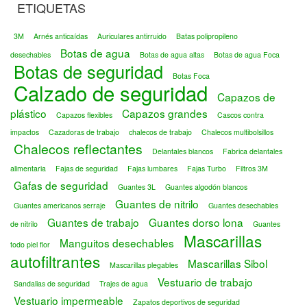
ETIQUETAS
3M
Arnés anticaídas
Auriculares antirruido
Batas polipropileno
Botas de agua
desechables
Botas de agua altas
Botas de agua Foca
Botas de seguridad
Botas Foca
Calzado de seguridad
Capazos de
plástico
Capazos grandes
Capazos flexibles
Cascos contra
impactos
Cazadoras de trabajo
chalecos de trabajo
Chalecos multibolsillos
Chalecos reflectantes
Delantales blancos
Fabrica delantales
alimentaria
Fajas de seguridad
Fajas lumbares
Fajas Turbo
Filtros 3M
Gafas de seguridad
Guantes 3L
Guantes algodón blancos
Guantes de nitrilo
Guantes americanos serraje
Guantes desechables
Guantes de trabajo
Guantes dorso lona
de nitrilo
Guantes
Mascarillas
Manguitos desechables
todo piel flor
autofiltrantes
Mascarillas Sibol
Mascarillas plegables
Vestuario de trabajo
Sandalias de seguridad
Trajes de agua
Vestuario impermeable
Zapatos deportivos de seguridad