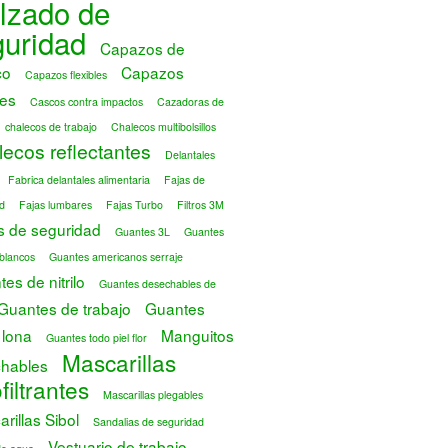
lzado de
guridad
Capazos de
co
Capazos
Capazos flexibles
es
Cascos contra impactos
Cazadoras de
chalecos de trabajo
Chalecos multibolsillos
ecos reflectantes
Delantales
Fabrica delantales alimentaria
Fajas de
d
Fajas lumbares
Fajas Turbo
Filtros 3M
s de seguridad
Guantes 3L
Guantes
blancos
Guantes americanos serraje
es de nitrilo
Guantes desechables de
Guantes de trabajo
Guantes
 lona
Manguitos
Guantes todo piel flor
Mascarillas
hables
filtrantes
Mascarillas plegables
rillas Sibol
Sandalias de seguridad
Vestuario de trabajo