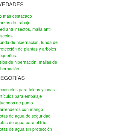
VEDADES
o más destacado
arkas de trabajo.
ed anti-insectos, malla anti-
nsectos.
unda de hibernación, funda de
rotección de plantas y arboles
equeños.
elos de hibernación, mallas de
ibernación.
TEGORÍAS
ccesorios para toldos y lonas
rtículos para embalaje
tuendos de punto
arrenderos con mango
otas de agua de seguridad
otas de agua para el frío
otas de agua sin protección