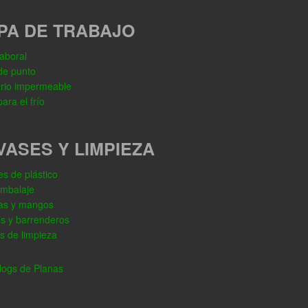
PA DE TRABAJO
aboral
de punto
rio impermeable
ara el frío
VASES Y LIMPIEZA
s de plástico
embalaje
as y mangos
os y barrenderos
s de limpieza
ogs de Planas