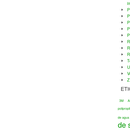
i
P
P
P
P
P
R
R
R
T
U
V
Z
ET
3M
A
poliprop
de agua 
de 