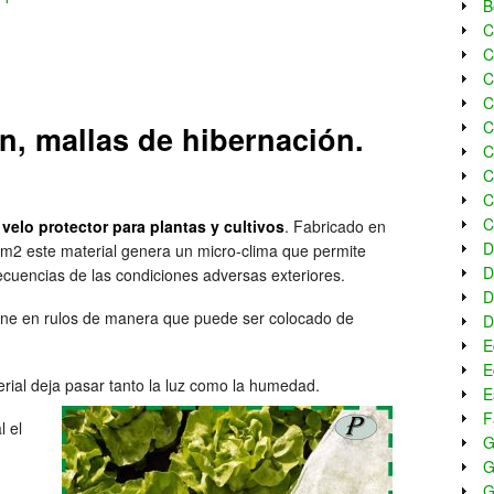
B
C
C
C
C
C
n, mallas de hibernación.
C
C
C
C
velo protector para plantas y cultivos
. Fabricado en
D
/m2 este material genera un micro-clima que permite
D
secuencias de las condiciones adversas exteriores.
D
ne en rulos de manera que puede ser colocado de
D
E
E
erial deja pasar tanto la luz como la humedad.
E
F
 el
G
G
G