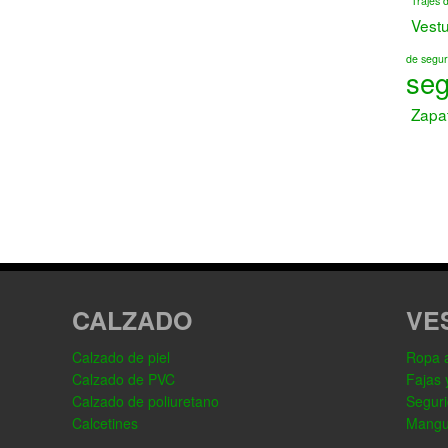
Trajes 
Vest
de segur
seg
Zapa
CALZADO
VE
Calzado de piel
Ropa al
Calzado de PVC
Fajas 
Calzado de poliuretano
Seguri
Calcetines
Mangu