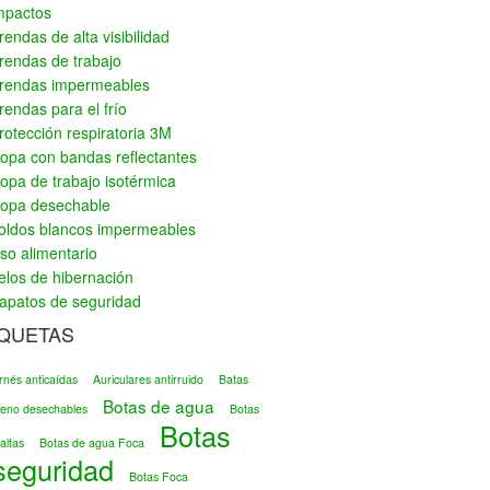
mpactos
rendas de alta visibilidad
rendas de trabajo
rendas impermeables
rendas para el frío
rotección respiratoria 3M
opa con bandas reflectantes
opa de trabajo isotérmica
opa desechable
oldos blancos impermeables
so alimentario
elos de hibernación
apatos de seguridad
IQUETAS
rnés anticaídas
Auriculares antirruido
Batas
Botas de agua
ileno desechables
Botas
Botas
altas
Botas de agua Foca
seguridad
Botas Foca