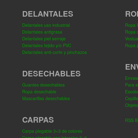
DELANTALES
RO
Delantales uso industrial
Ropa l
Delantales antigrasa
Ropa 
Delantales piel serraje
Vestua
Delantales tejido y/o PVC
Ropa p
Delantales anti-corte y pinchazos
EN
DESECHABLES
Envase
Guantes desechables
Para 
Ropa desechable
Escob
Mascarillas desechables
Cepill
Objeto
CARPAS
RSS Bl
Carpa plegable 3×3 de colores
Carpa plegable con laterales 3×6