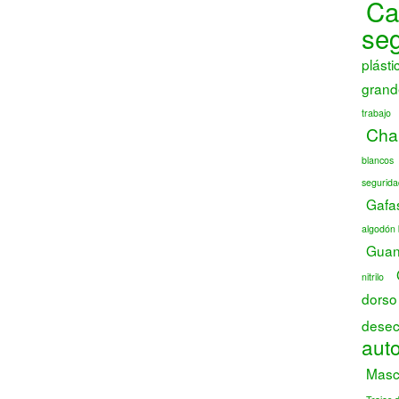
Ca
se
plásti
grand
trabajo
Chal
blancos
segurida
Gafa
algodón 
Guant
nitrilo
dorso
desec
auto
Masca