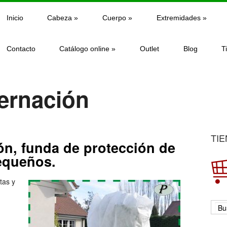
Inicio
Cabeza
»
Cuerpo
»
Extremidades
»
Contacto
Catálogo online
»
Outlet
Blog
T
bernación
TIE
ón, funda de protección de
pequeños.
tas y