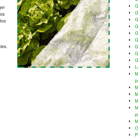
G
ger
G
nos
G
tos
G
G
G
les.
G
G
G
L
M
p
M
M
M
M
p
M
O
P