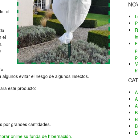
NO
o, el
L
P
R
ada
i
n el
F
a
p
s
p
V
ra
h
a algunos evitar el riesgo de algunos insectos.
CA
ara este producto:
A
A
A
B
B
s por grandes cantidades.
B
B
prar online su funda de hibernación.