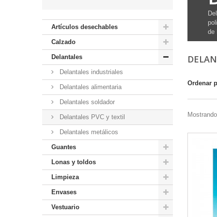
Del
pol
Artículos desechables
de 
Calzado
Delantales
DELAN
Delantales industriales
Ordenar 
Delantales alimentaria
Delantales soldador
Mostrando 
Delantales PVC y textil
Delantales metálicos
Guantes
Lonas y toldos
Limpieza
Envases
Vestuario