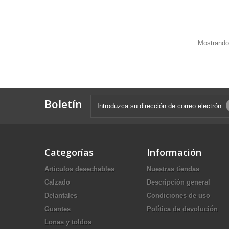
Mostrando 
Boletín
Categorías
Información
Artículos desechables
Nuestras tiendas
Calzado
Descripción general
Delantales
Condiciones de uso
Guantes
Política de devolución
Lonas y toldos