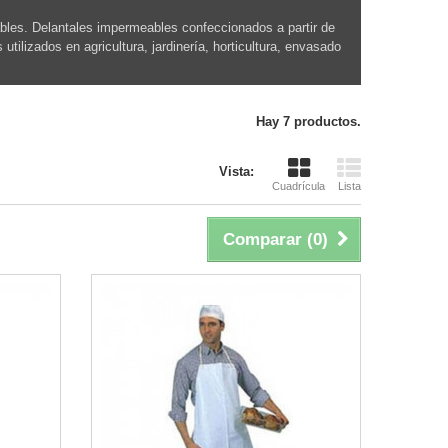
bles. Delantales impermeables confeccionados a partir de
utilizados en agricultura, jardinería, horticultura, envasado
Hay 7 productos.
Vista:
Cuadrícula
Lista
Comparar (
0
)