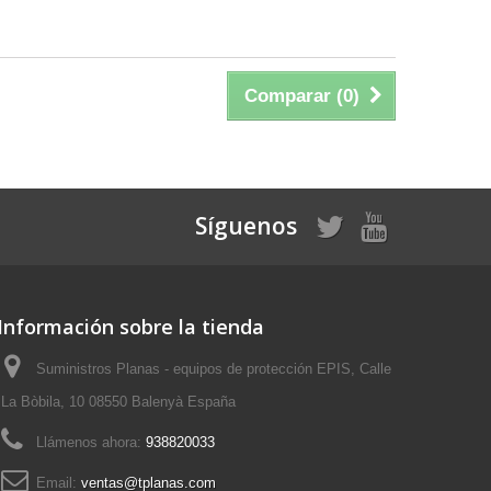
Comparar (
0
)
Síguenos
Información sobre la tienda
Suministros Planas - equipos de protección EPIS, Calle
La Bòbila, 10 08550 Balenyà España
Llámenos ahora:
938820033
Email:
ventas@tplanas.com