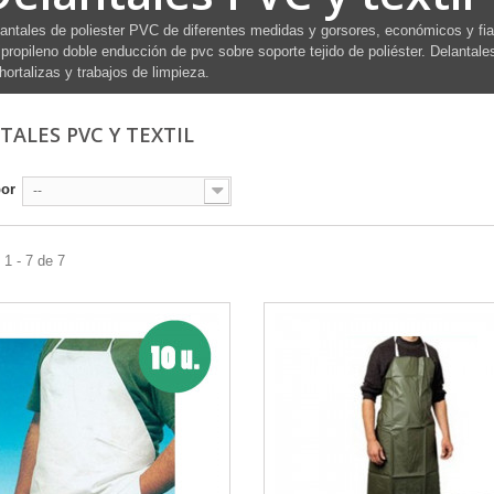
antales de poliester PVC de diferentes medidas y gorsores, económicos y fia
ipropileno doble enducción de pvc sobre soporte tejido de poliéster. Delantales 
hortalizas y trabajos de limpieza.
TALES PVC Y TEXTIL
por
--
1 - 7 de 7