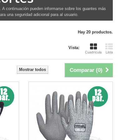
. A continuación pueden informarse sobre los guantes más
para una seguridad adicional para al usuario.
Hay 20 productos.
Vista:
Cuadrícula
Lista
Mostrar todos
Comparar (
0
)