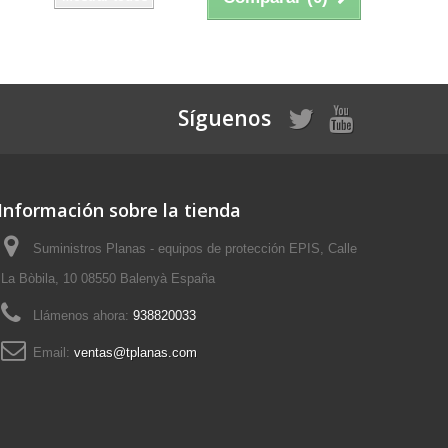
Síguenos
Información sobre la tienda
Suministros Planas - equipos de protección EPIS, Calle
La Bòbila, 10 08550 Balenyà España
Llámenos ahora:
938820033
Email:
ventas@tplanas.com