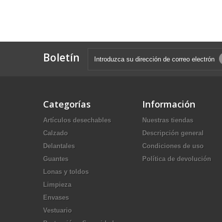
Boletín
Categorías
Información
Artículos desechables
Nuestras tiendas
Calzado
Descripción general
Delantales
Condiciones de uso
Guantes
Política de devolución
Lonas y toldos
Limpieza
Envases
Vestuario