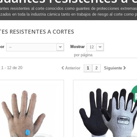
ntes resistentes al corte conocidos como guantes de protecciones extremas
lizados en toda la industria cárnica tanto en trabajos de riesgo al corte como 
ES RESISTENTES A CORTES
por
Mostrar
--
12
por página
1 - 12 de 20
Anterior
1
2
Siguiente