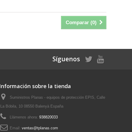
Comparar (
0
)
Síguenos
Información sobre la tienda
Suministros Planas - equipos de protección EPIS, Calle
La Bòbila, 10 08550 Balenyà España
Llámenos ahora:
938820033
Email:
ventas@tplanas.com