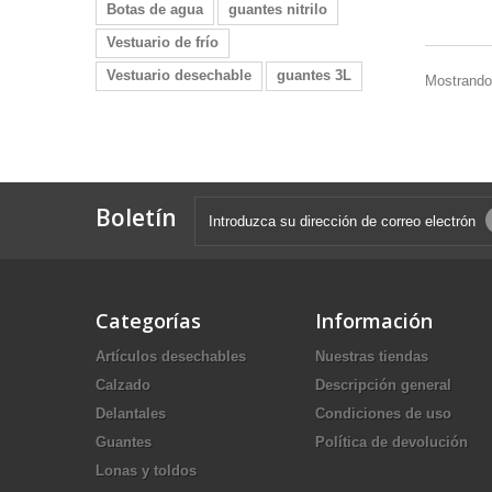
Botas de agua
guantes nitrilo
Vestuario de frío
Vestuario desechable
guantes 3L
Mostrando 
Boletín
Categorías
Información
Artículos desechables
Nuestras tiendas
Calzado
Descripción general
Delantales
Condiciones de uso
Guantes
Política de devolución
Lonas y toldos