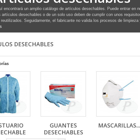
í encontrará un amplio catálogo de artículos desechables. Puede entrar en n
 artículos desechables o de un solo uso deben de cumplir con unos requisito
 reutilizados. Seguidamente, el fabricante no valida los procesos de limpieza 
s
ULOS DESECHABLES
orías
STUARIO
GUANTES
MASCARILLAS...
SECHABLE
DESECHABLES