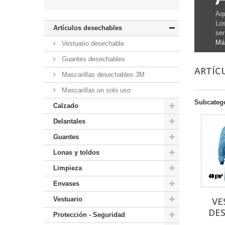
Aqu
Los
Artículos desechables
ser
Má
Vestuario desechable
Guantes desechables
ARTÍC
Mascarillas desechables 3M
Mascarillas un solo uso
Subcateg
Calzado
Delantales
Guantes
Lonas y toldos
Limpieza
Envases
Vestuario
VE
DE
Protección - Seguridad