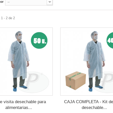
por
--
1 - 2 de 2
de visita desechable para
CAJA COMPLETA - Kit de 
alimentarias...
desechable...