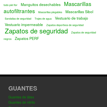
Mascarillas
Manguitos desechables
todo piel flor
autofiltrantes
Mascarillas Sibol
Mascarillas plegables
Vestuario de trabajo
Sandalias de seguridad
Trajes de agua
Vestuario impermeable
Zapatos deportivos de seguridad
Zapatos de seguridad
Zapatos de seguridad
Zapatos PERF
negros
GUANTES
Guantes de látex
Guantes de nitrilo