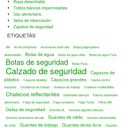
Ropa desechable
Toldos blancos impermeables
Uso alimentario
Velos de hibernación
Zapatos de seguridad
ETIQUETAS
3M
Arnés anticaídas
Auriculares antirruido
Batas polipropileno
Botas de agua
desechables
Botas de agua altas
Botas de agua Foca
Botas de seguridad
Botas Foca
Calzado de seguridad
Capazos de
plástico
Capazos grandes
Capazos flexibles
Cascos contra
impactos
Cazadoras de trabajo
chalecos de trabajo
Chalecos multibolsillos
Chalecos reflectantes
Delantales blancos
Fabrica delantales
alimentaria
Fajas de seguridad
Fajas lumbares
Fajas Turbo
Filtros 3M
Gafas de seguridad
Guantes 3L
Guantes algodón blancos
Guantes de nitrilo
Guantes americanos serraje
Guantes desechables
Guantes de trabajo
Guantes dorso lona
de nitrilo
Guantes