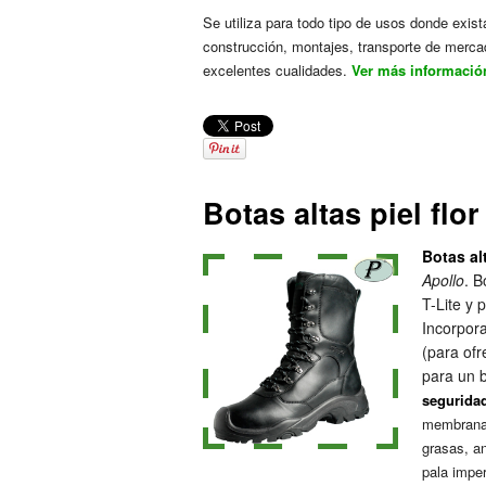
Se utiliza para todo tipo de usos donde exis
construcción, montajes, transporte de mercad
excelentes cualidades.
Ver más información
Botas altas piel flo
Botas al
Apollo
. B
T-Lite y 
Incorpora
(para ofr
para un 
segurida
membrana 
grasas, an
pala imper