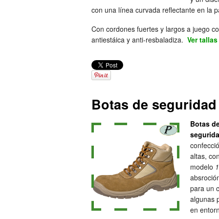
con una línea curvada reflectante en la p
Con cordones fuertes y largos a juego c
antiestáica y anti-resbaladiza.
Ver talla
Botas de seguridad 
Botas de
segurid
confecció
altas, co
modelo
1
absroción
para un c
algunas p
en entor