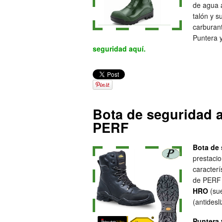
de agua a
talón y s
carburant
Puntera y
seguridad aquí.
Bota de seguridad a
PERF
Bota de 
prestacio
caracterí
de PERF
HRO
(sue
(antidesl
Puntera y