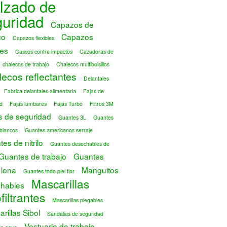
lzado de
guridad
Capazos de
co
Capazos
Capazos flexibles
es
Cascos contra impactos
Cazadoras de
chalecos de trabajo
Chalecos multibolsillos
ecos reflectantes
Delantales
Fabrica delantales alimentaria
Fajas de
d
Fajas lumbares
Fajas Turbo
Filtros 3M
s de seguridad
Guantes 3L
Guantes
blancos
Guantes americanos serraje
es de nitrilo
Guantes desechables de
Guantes de trabajo
Guantes
 lona
Manguitos
Guantes todo piel flor
Mascarillas
hables
filtrantes
Mascarillas plegables
rillas Sibol
Sandalias de seguridad
Vestuario de trabajo