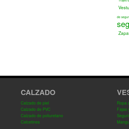
Trajes 
Vest
de segur
seg
Zapa
CALZADO
VE
Calzado de piel
Ropa al
Calzado de PVC
Fajas 
Calzado de poliuretano
Seguri
Calcetines
Mangu