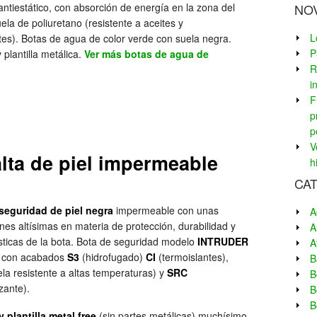
ntiestático, con absorción de energía en la zona del
NO
uela de poliuretano (resistente a aceites y
L
es). Botas de agua de color verde con suela negra.
P
 plantilla metálica.
Ver más botas de agua de
R
i
F
p
p
V
lta de piel impermeable
h
CA
seguridad de piel negra
impermeable con unas
A
nes altísimas en materia de protección, durabilidad y
A
sticas de la bota. Bota de seguridad modelo
INTRUDER
A
 con acabados
S3
(hidrofugado)
CI
(termoislantes),
B
la resistente a altas temperaturas) y
SRC
B
izante).
B
B
 plantilla metal free
(sin partes metálicas) muchísimo