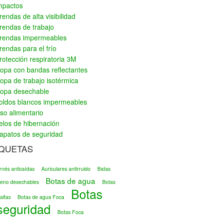
mpactos
rendas de alta visibilidad
rendas de trabajo
rendas impermeables
rendas para el frío
rotección respiratoria 3M
opa con bandas reflectantes
opa de trabajo isotérmica
opa desechable
oldos blancos impermeables
so alimentario
elos de hibernación
apatos de seguridad
IQUETAS
rnés anticaídas
Auriculares antirruido
Batas
Botas de agua
ileno desechables
Botas
Botas
altas
Botas de agua Foca
seguridad
Botas Foca