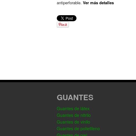
antiperforable.
Ver más detalles
GUANTES
Guantes de látex
Guantes de nitrilo
Guantes de vinilo
Guantes de polietileno
Guantes de piel