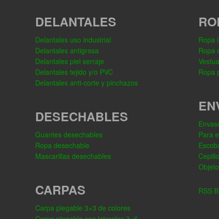
DELANTALES
RO
Delantales uso industrial
Ropa l
Delantales antigrasa
Ropa 
Delantales piel serraje
Vestua
Delantales tejido y/o PVC
Ropa p
Delantales anti-corte y pinchazos
EN
DESECHABLES
Envase
Guantes desechables
Para 
Ropa desechable
Escob
Mascarillas desechables
Cepill
Objeto
CARPAS
RSS Bl
Carpa plegable 3×3 de colores
Carpa plegable con laterales 3×6