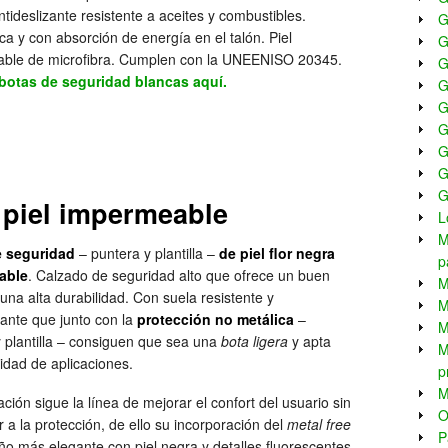
ntideslizante resistente a aceites y combustibles.
G
ica y con absorción de energía en el talón. Piel
G
ble de microfibra. Cumplen con la UNEENISO 20345.
G
botas de seguridad blancas aquí.
G
G
G
G
G
G
 piel impermeable
L
M
e seguridad
– puntera y plantilla –
de piel flor negra
p
able
. Calzado de seguridad alto que ofrece un buen
M
 una alta durabilidad. Con suela resistente y
M
zante que junto con la
protección no metálica
–
M
 plantilla – consiguen que sea una
bota ligera
y apta
M
nidad de aplicaciones.
p
M
ación sigue la línea de mejorar el confort del usuario sin
O
r a la protección, de ello su incorporación del
metal free
P
ño más elegante con piel negra y detalles fluorescentes