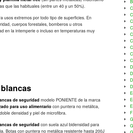
B
as que las habituales (entre un 40 y un 50%).
C
C
a usos extremos por todo tipo de superficies. En
C
uridad, cuerpos forestales, bomberos u otros
C
d en la intemperie o incluso en temperaturas muy
C
C
C
C
C
D
D
D
 blancas
D
E
E
lancas de seguridad
modelo PONIENTE de la marca
E
zado para uso alimentario
con puntera no metálica,
F
doble densidad y piel de microfibra.
G
lancas de seguridad
con suela azul bidensidad para
G
ia. Botas con puntera no metálica resistente hasta 200J
G