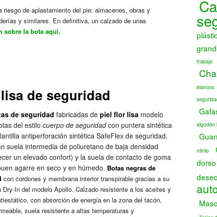
Ca
ta riesgo de aplastamiento del pie: almacenes, obras y
se
erías y similares. En definitiva, un calzado de unas
 sobre la bota aquí.
plásti
grand
trabajo
Chal
blancos
r lisa de seguridad
segurida
Gafa
tas de seguridad
fabricadas de
piel flor lisa
modelo
otas del estilo
cuerpo de seguridad
con puntera sintética
algodón 
plantilla antiperforación sintética SafeFlex de seguridad.
Guant
n suela intermedia de poliuretano de baja densidad
nitrilo
ecer un elevado confort) y la suela de contacto de goma
dorso
buen agarre en seco y en húmedo.
Botas negras de
desec
d
con cordones y membrana interior transpirable gracias a su
auto
Dry-In del modelo Apollo. Calzado resistente a los aceites y
tiestático, con absorción de energía en la zona del tacón,
Masca
meable, suela resistente a altas temperaturas y