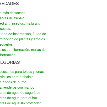
VEDADES
o más destacado
arkas de trabajo.
ed anti-insectos, malla anti-
nsectos.
unda de hibernación, funda de
rotección de plantas y arboles
equeños.
elos de hibernación, mallas de
ibernación.
TEGORÍAS
ccesorios para toldos y lonas
rtículos para embalaje
tuendos de punto
arrenderos con mango
otas de agua de seguridad
otas de agua para el frío
otas de agua sin protección