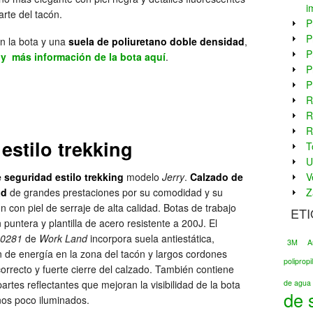
i
arte del tacón.
P
P
on la bota y una
suela de poliuretano doble densidad
,
P
s y más información de la bota aquí
.
P
P
R
R
R
estilo trekking
T
U
 seguridad estilo trekking
modelo
Jerry
.
Calzado de
V
ad
de grandes prestaciones por su comodidad y su
Z
n con piel de serraje de alta calidad. Botas de trabajo
ET
n puntera y plantilla de acero resistente a 200J. El
0281
de
Work Land
incorpora suela antiestática,
3M
A
 de energía en la zona del tacón y largos cordones
poliprop
orrecto y fuerte cierre del calzado. También contiene
artes reflectantes que mejoran la visibilidad de la bota
de agua 
de 
nos poco iluminados.