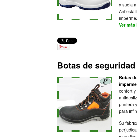
y suela a
Antiestát
impermea
Ver más 
Botas de seguridad
Botas d
imperme
confort y
antidesli
puntera y
para infi
Su fabric
perjudica
y un dise