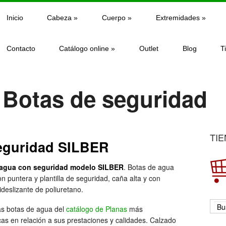
Inicio
Cabeza
»
Cuerpo
»
Extremidades
»
Contacto
Catálogo online
»
Outlet
Blog
T
 Botas de seguridad
TIE
eguridad SILBER
 agua con seguridad modelo SILBER
. Botas de agua
n puntera y plantilla de seguridad, caña alta y con
ideslizante de poliuretano.
as botas de agua del
catálogo de Planas
más
as en relación a sus prestaciones y calidades. Calzado