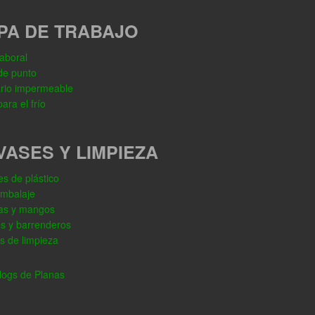
PA DE TRABAJO
aboral
de punto
rio impermeable
ara el frío
VASES Y LIMPIEZA
s de plástico
embalaje
as y mangos
os y barrenderos
s de limpieza
ogs de Planas