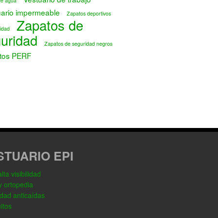
de agua
uario impermeable
Zapatos deportivos
Zapatos de
idad
uridad
Zapatos de seguridad negros
tos PERF
STUARIO EPI
ta visibilidad
y ortopedia
dad anticaídas
itos