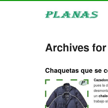
Archives for
Chaquetas que se c
Cazadora
pues la 
desmonta
un
chale
trabajo s