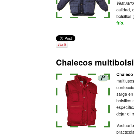
Vestuario
calidad, 
bolsillos
frío
.
Chalecos multibolsi
Chaleco 
multiusos
confecci
sarga en 
bolsillos 
específic
dejar el m
Vestuario
practicid