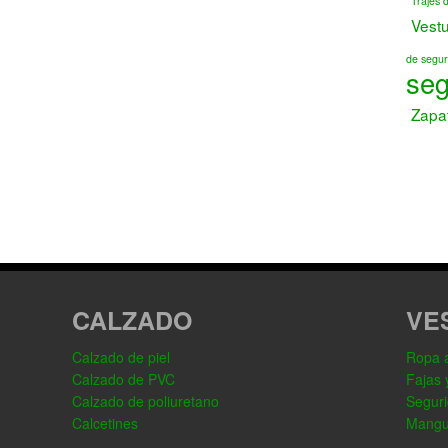
Trajes 
Vest
de segur
seg
Zapa
CALZADO
VE
Calzado de piel
Ropa al
Calzado de PVC
Fajas 
Calzado de poliuretano
Seguri
Calcetines
Mangu