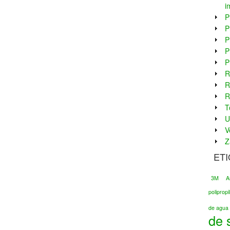
i
P
P
P
P
P
R
R
R
T
U
V
Z
ET
3M
A
poliprop
de agua 
de 