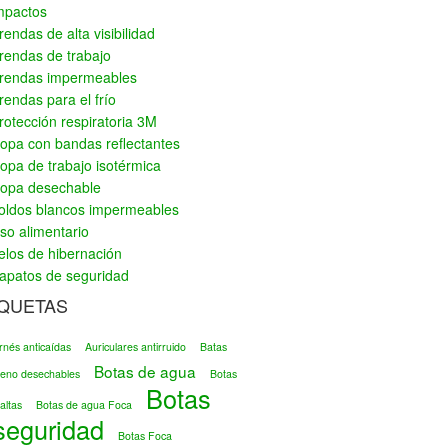
mpactos
rendas de alta visibilidad
rendas de trabajo
rendas impermeables
rendas para el frío
rotección respiratoria 3M
opa con bandas reflectantes
opa de trabajo isotérmica
opa desechable
oldos blancos impermeables
so alimentario
elos de hibernación
apatos de seguridad
IQUETAS
rnés anticaídas
Auriculares antirruido
Batas
Botas de agua
ileno desechables
Botas
Botas
altas
Botas de agua Foca
seguridad
Botas Foca