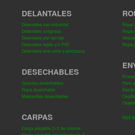
DELANTALES
RO
Delantales uso industrial
Ropa l
Delantales antigrasa
Ropa 
Delantales piel serraje
Vestua
Delantales tejido y/o PVC
Ropa p
Delantales anti-corte y pinchazos
EN
DESECHABLES
Envase
Guantes desechables
Para 
Ropa desechable
Escob
Mascarillas desechables
Cepill
Objeto
CARPAS
RSS Bl
Carpa plegable 3×3 de colores
Carpa plegable con laterales 3×6