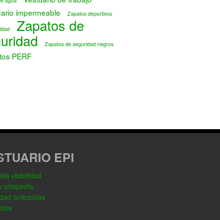
de agua
uario impermeable
Zapatos deportivos
Zapatos de
idad
uridad
Zapatos de seguridad negros
tos PERF
STUARIO EPI
ta visibilidad
y ortopedia
dad anticaídas
itos