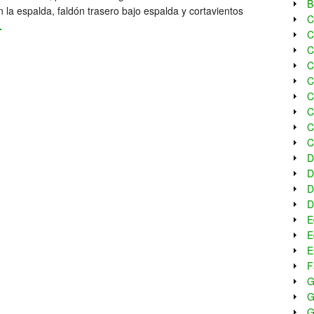
B
en la espalda, faldón trasero bajo espalda y cortavientos
C
.
C
C
C
C
C
C
C
C
D
D
D
D
E
E
E
F
G
G
G