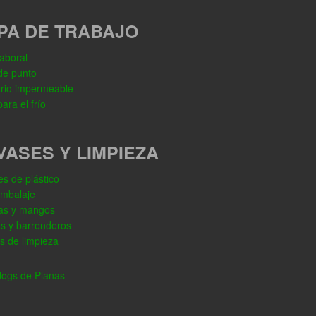
PA DE TRABAJO
aboral
de punto
rio impermeable
ara el frío
VASES Y LIMPIEZA
s de plástico
embalaje
as y mangos
os y barrenderos
s de limpieza
ogs de Planas