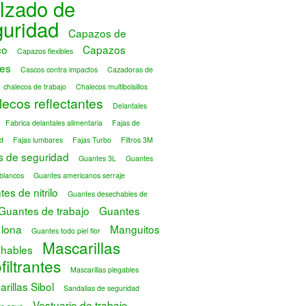
lzado de
guridad
Capazos de
co
Capazos
Capazos flexibles
es
Cascos contra impactos
Cazadoras de
chalecos de trabajo
Chalecos multibolsillos
ecos reflectantes
Delantales
Fabrica delantales alimentaria
Fajas de
d
Fajas lumbares
Fajas Turbo
Filtros 3M
s de seguridad
Guantes 3L
Guantes
blancos
Guantes americanos serraje
es de nitrilo
Guantes desechables de
Guantes de trabajo
Guantes
 lona
Manguitos
Guantes todo piel flor
Mascarillas
hables
filtrantes
Mascarillas plegables
rillas Sibol
Sandalias de seguridad
Vestuario de trabajo