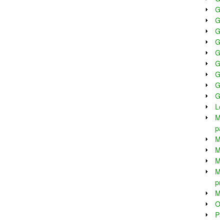
G
G
G
G
G
G
G
G
G
L
M
p
M
M
M
M
p
M
O
P