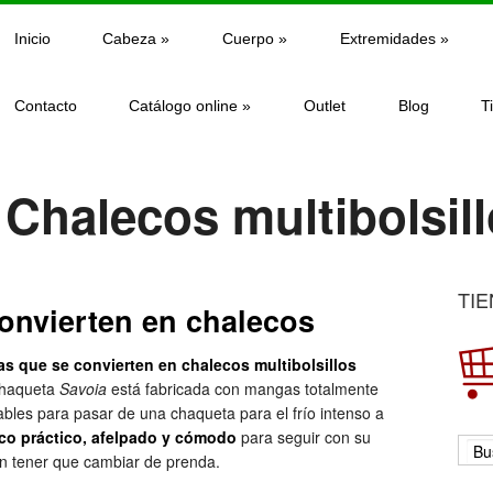
Inicio
Cabeza
»
Cuerpo
»
Extremidades
»
Contacto
Catálogo online
»
Outlet
Blog
T
 Chalecos multibolsil
TIE
onvierten en chalecos
s que se convierten en chalecos multibolsillos
chaqueta
Savoia
está fabricada con mangas totalmente
bles para pasar de una chaqueta para el frío intenso a
co práctico, afelpado y cómodo
para seguir con su
in tener que cambiar de prenda.