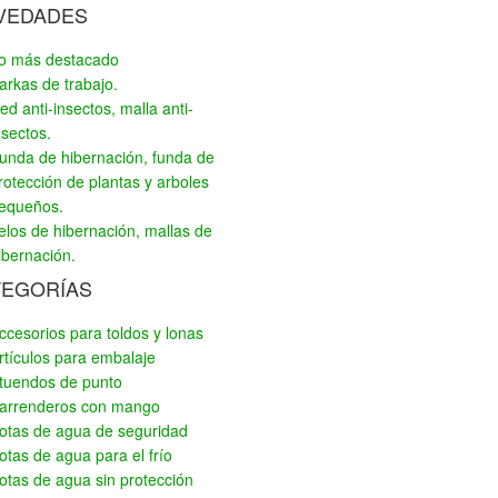
VEDADES
o más destacado
arkas de trabajo.
ed anti-insectos, malla anti-
nsectos.
unda de hibernación, funda de
rotección de plantas y arboles
equeños.
elos de hibernación, mallas de
ibernación.
TEGORÍAS
ccesorios para toldos y lonas
rtículos para embalaje
tuendos de punto
arrenderos con mango
otas de agua de seguridad
otas de agua para el frío
otas de agua sin protección