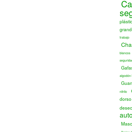
Ca
se
plásti
grand
trabajo
Chal
blancos
segurida
Gafa
algodón 
Guant
nitrilo
dorso
desec
auto
Masca