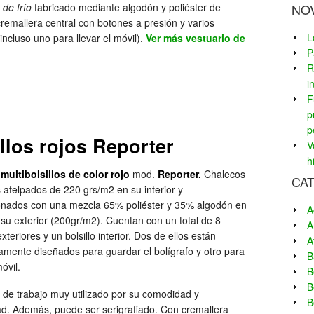
 de frío
fabricado mediante algodón y poliéster de
NO
cremallera central con botones a presión y varios
L
 (incluso uno para llevar el móvil).
Ver más vestuario de
P
R
i
F
p
p
llos rojos Reporter
V
h
multibolsillos de color rojo
mod.
Reporter.
Chalecos
CA
 afelpados de 220 grs/m2 en su interior y
onados con una mezcla 65% poliéster y 35% algodón en
A
su exterior (200gr/m2). Cuentan con un total de 8
A
exteriores y un bolsillo interior. Dos de ellos están
A
amente diseñados para guardar el bolígrafo y otro para
B
óvil.
B
B
 de trabajo muy utilizado por su comodidad y
B
ad. Además, puede ser serigrafiado. Con cremallera