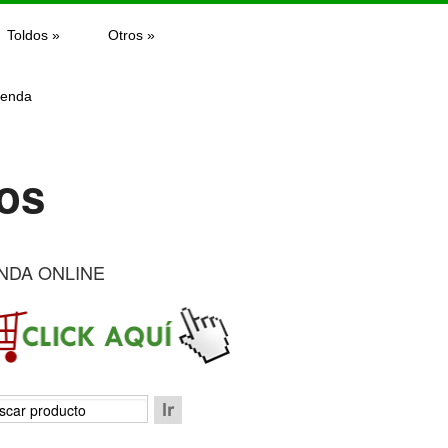
Toldos
»
Otros
»
ienda
los
NDA ONLINE