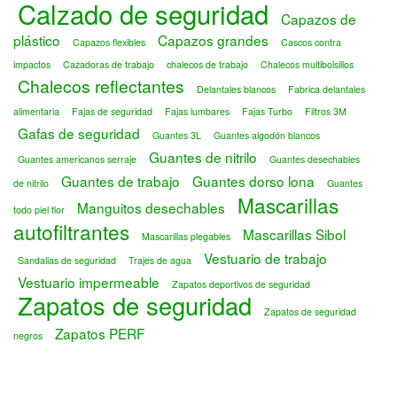
Calzado de seguridad
Capazos de
plástico
Capazos grandes
Capazos flexibles
Cascos contra
impactos
Cazadoras de trabajo
chalecos de trabajo
Chalecos multibolsillos
Chalecos reflectantes
Delantales blancos
Fabrica delantales
alimentaria
Fajas de seguridad
Fajas lumbares
Fajas Turbo
Filtros 3M
Gafas de seguridad
Guantes 3L
Guantes algodón blancos
Guantes de nitrilo
Guantes americanos serraje
Guantes desechables
Guantes de trabajo
Guantes dorso lona
de nitrilo
Guantes
Mascarillas
Manguitos desechables
todo piel flor
autofiltrantes
Mascarillas Sibol
Mascarillas plegables
Vestuario de trabajo
Sandalias de seguridad
Trajes de agua
Vestuario impermeable
Zapatos deportivos de seguridad
Zapatos de seguridad
Zapatos de seguridad
Zapatos PERF
negros