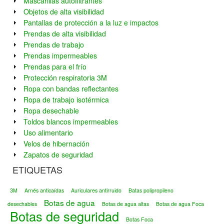
Mascarillas autofiltrantes
Objetos de alta visibilidad
Pantallas de protección a la luz e impactos
Prendas de alta visibilidad
Prendas de trabajo
Prendas impermeables
Prendas para el frío
Protección respiratoria 3M
Ropa con bandas reflectantes
Ropa de trabajo isotérmica
Ropa desechable
Toldos blancos impermeables
Uso alimentario
Velos de hibernación
Zapatos de seguridad
ETIQUETAS
3M
Arnés anticaídas
Auriculares antirruido
Batas polipropileno
Botas de agua
desechables
Botas de agua altas
Botas de agua Foca
Botas de seguridad
Botas Foca