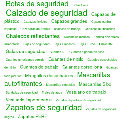
Botas de seguridad
Botas Foca
Calzado de seguridad
Capazos de
plástico
Capazos grandes
Capazos flexibles
Cascos contra
impactos
Cazadoras de trabajo
chalecos de trabajo
Chalecos multibolsillos
Chalecos reflectantes
Delantales blancos
Fabrica delantales
alimentaria
Fajas de seguridad
Fajas lumbares
Fajas Turbo
Filtros 3M
Gafas de seguridad
Guantes 3L
Guantes algodón blancos
Guantes de nitrilo
Guantes americanos serraje
Guantes desechables
Guantes de trabajo
Guantes dorso lona
de nitrilo
Guantes
Mascarillas
Manguitos desechables
todo piel flor
autofiltrantes
Mascarillas Sibol
Mascarillas plegables
Vestuario de trabajo
Sandalias de seguridad
Trajes de agua
Vestuario impermeable
Zapatos deportivos de seguridad
Zapatos de seguridad
Zapatos de seguridad
Zapatos PERF
negros