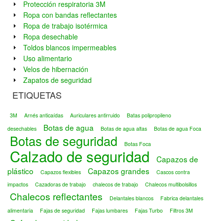
Protección respiratoria 3M
Ropa con bandas reflectantes
Ropa de trabajo isotérmica
Ropa desechable
Toldos blancos impermeables
Uso alimentario
Velos de hibernación
Zapatos de seguridad
ETIQUETAS
3M
Arnés anticaídas
Auriculares antirruido
Batas polipropileno
Botas de agua
desechables
Botas de agua altas
Botas de agua Foca
Botas de seguridad
Botas Foca
Calzado de seguridad
Capazos de
plástico
Capazos grandes
Capazos flexibles
Cascos contra
impactos
Cazadoras de trabajo
chalecos de trabajo
Chalecos multibolsillos
Chalecos reflectantes
Delantales blancos
Fabrica delantales
alimentaria
Fajas de seguridad
Fajas lumbares
Fajas Turbo
Filtros 3M