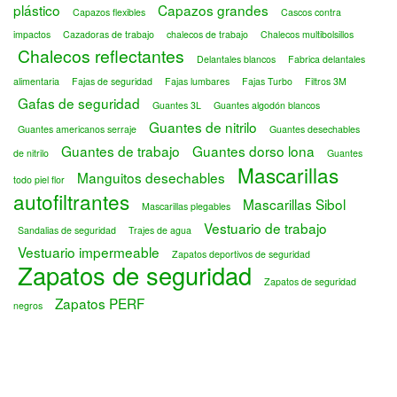
plástico
Capazos grandes
Capazos flexibles
Cascos contra
impactos
Cazadoras de trabajo
chalecos de trabajo
Chalecos multibolsillos
Chalecos reflectantes
Delantales blancos
Fabrica delantales
alimentaria
Fajas de seguridad
Fajas lumbares
Fajas Turbo
Filtros 3M
Gafas de seguridad
Guantes 3L
Guantes algodón blancos
Guantes de nitrilo
Guantes americanos serraje
Guantes desechables
Guantes de trabajo
Guantes dorso lona
de nitrilo
Guantes
Mascarillas
Manguitos desechables
todo piel flor
autofiltrantes
Mascarillas Sibol
Mascarillas plegables
Vestuario de trabajo
Sandalias de seguridad
Trajes de agua
Vestuario impermeable
Zapatos deportivos de seguridad
Zapatos de seguridad
Zapatos de seguridad
Zapatos PERF
negros