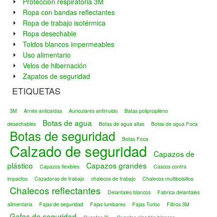
Protección respiratoria 3M
Ropa con bandas reflectantes
Ropa de trabajo isotérmica
Ropa desechable
Toldos blancos impermeables
Uso alimentario
Velos de hibernación
Zapatos de seguridad
ETIQUETAS
3M
Arnés anticaídas
Auriculares antirruido
Batas polipropileno
Botas de agua
desechables
Botas de agua altas
Botas de agua Foca
Botas de seguridad
Botas Foca
Calzado de seguridad
Capazos de
plástico
Capazos grandes
Capazos flexibles
Cascos contra
impactos
Cazadoras de trabajo
chalecos de trabajo
Chalecos multibolsillos
Chalecos reflectantes
Delantales blancos
Fabrica delantales
alimentaria
Fajas de seguridad
Fajas lumbares
Fajas Turbo
Filtros 3M
Gafas de seguridad