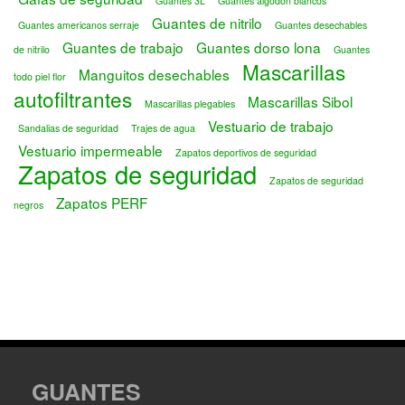
Guantes 3L
Guantes algodón blancos
Guantes de nitrilo
Guantes americanos serraje
Guantes desechables
Guantes de trabajo
Guantes dorso lona
de nitrilo
Guantes
Mascarillas
Manguitos desechables
todo piel flor
autofiltrantes
Mascarillas Sibol
Mascarillas plegables
Vestuario de trabajo
Sandalias de seguridad
Trajes de agua
Vestuario impermeable
Zapatos deportivos de seguridad
Zapatos de seguridad
Zapatos de seguridad
Zapatos PERF
negros
GUANTES