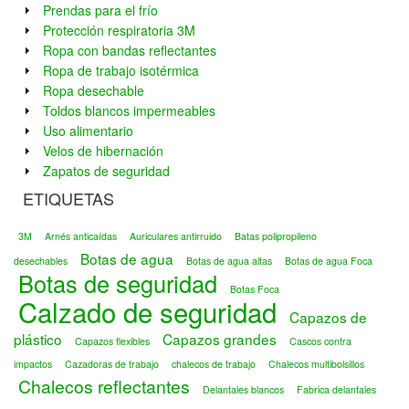
Prendas para el frío
Protección respiratoria 3M
Ropa con bandas reflectantes
Ropa de trabajo isotérmica
Ropa desechable
Toldos blancos impermeables
Uso alimentario
Velos de hibernación
Zapatos de seguridad
ETIQUETAS
3M
Arnés anticaídas
Auriculares antirruido
Batas polipropileno
Botas de agua
desechables
Botas de agua altas
Botas de agua Foca
Botas de seguridad
Botas Foca
Calzado de seguridad
Capazos de
plástico
Capazos grandes
Capazos flexibles
Cascos contra
impactos
Cazadoras de trabajo
chalecos de trabajo
Chalecos multibolsillos
Chalecos reflectantes
Delantales blancos
Fabrica delantales