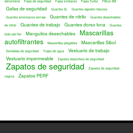
alimentaria
Fajas de seguridad
Fajas lumbares
Fajas Turbo
Filtros 3M
Gafas de seguridad
Guantes 3L
Guantes algodón blancos
Guantes de nitrilo
Guantes americanos serraje
Guantes desechables
Guantes de trabajo
Guantes dorso lona
de nitrilo
Guantes
Mascarillas
Manguitos desechables
todo piel flor
autofiltrantes
Mascarillas Sibol
Mascarillas plegables
Vestuario de trabajo
Sandalias de seguridad
Trajes de agua
Vestuario impermeable
Zapatos deportivos de seguridad
Zapatos de seguridad
Zapatos de seguridad
Zapatos PERF
negros