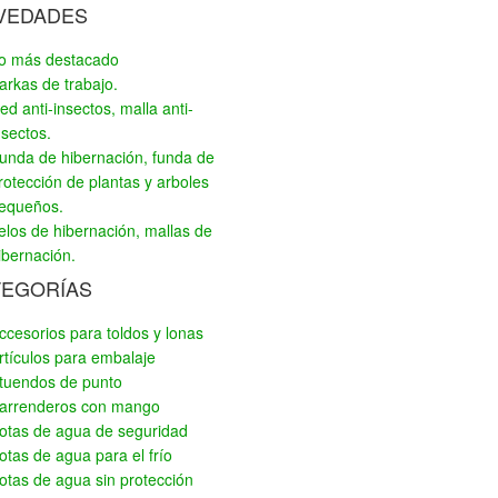
VEDADES
o más destacado
arkas de trabajo.
ed anti-insectos, malla anti-
nsectos.
unda de hibernación, funda de
rotección de plantas y arboles
equeños.
elos de hibernación, mallas de
ibernación.
TEGORÍAS
ccesorios para toldos y lonas
rtículos para embalaje
tuendos de punto
arrenderos con mango
otas de agua de seguridad
otas de agua para el frío
otas de agua sin protección