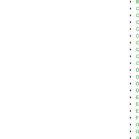
B
C
C
C
C
C
C
C
C
C
D
D
D
D
E
E
E
F
G
G
G