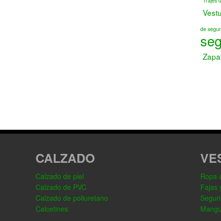
Trajes 
Vest
de segur
seg
Zapa
CALZADO
VE
Calzado de piel
Ropa al
Calzado de PVC
Fajas 
Calzado de poliuretano
Seguri
Calcetines
Mangu