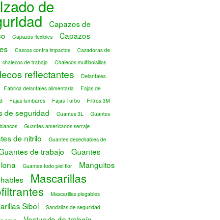
lzado de
guridad
Capazos de
co
Capazos
Capazos flexibles
es
Cascos contra impactos
Cazadoras de
chalecos de trabajo
Chalecos multibolsillos
ecos reflectantes
Delantales
Fabrica delantales alimentaria
Fajas de
d
Fajas lumbares
Fajas Turbo
Filtros 3M
s de seguridad
Guantes 3L
Guantes
blancos
Guantes americanos serraje
es de nitrilo
Guantes desechables de
Guantes de trabajo
Guantes
 lona
Manguitos
Guantes todo piel flor
Mascarillas
hables
filtrantes
Mascarillas plegables
rillas Sibol
Sandalias de seguridad
Vestuario de trabajo