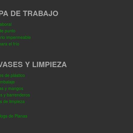
PA DE TRABAJO
aboral
de punto
rio impermeable
ara el frío
VASES Y LIMPIEZA
s de plástico
embalaje
as y mangos
os y barrenderos
s de limpieza
ogs de Planas