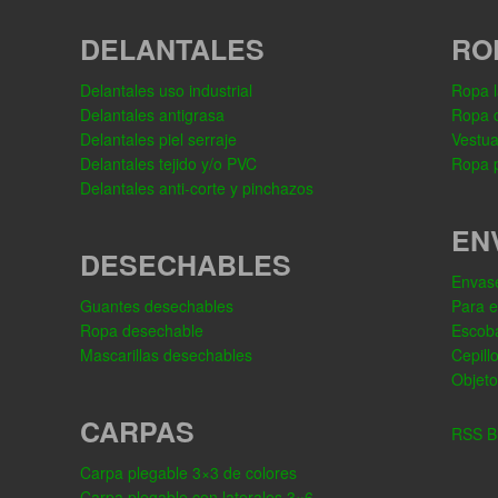
DELANTALES
RO
Delantales uso industrial
Ropa l
Delantales antigrasa
Ropa 
Delantales piel serraje
Vestua
Delantales tejido y/o PVC
Ropa p
Delantales anti-corte y pinchazos
EN
DESECHABLES
Envase
Guantes desechables
Para 
Ropa desechable
Escob
Mascarillas desechables
Cepill
Objeto
CARPAS
RSS Bl
Carpa plegable 3×3 de colores
Carpa plegable con laterales 3×6