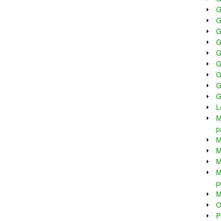
G
G
G
G
G
G
G
G
G
L
M
p
M
M
M
M
p
M
O
P