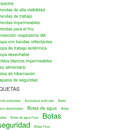
mpactos
rendas de alta visibilidad
rendas de trabajo
rendas impermeables
rendas para el frío
rotección respiratoria 3M
opa con bandas reflectantes
opa de trabajo isotérmica
opa desechable
oldos blancos impermeables
so alimentario
elos de hibernación
apatos de seguridad
IQUETAS
rnés anticaídas
Auriculares antirruido
Batas
Botas de agua
ileno desechables
Botas
Botas
altas
Botas de agua Foca
seguridad
Botas Foca