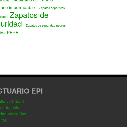
de agua
uario impermeable
Zapatos deportivos
Zapatos de
idad
uridad
Zapatos de seguridad negros
tos PERF
STUARIO EPI
ta visibilidad
y ortopedia
dad anticaídas
itos