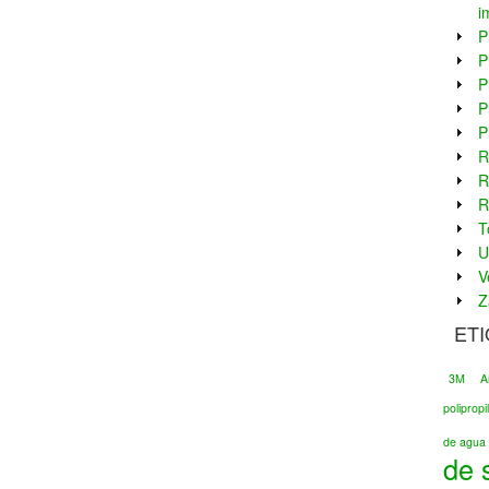
i
P
P
P
P
P
R
R
R
T
U
V
Z
ET
3M
A
poliprop
de agua 
de 