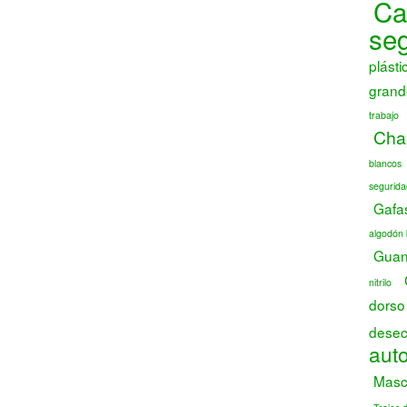
Ca
se
plásti
grand
trabajo
Chal
blancos
segurida
Gafa
algodón 
Guant
nitrilo
dorso
desec
auto
Masca