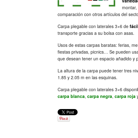
varieda
montar,
comparación con otros artículos del secto
Carpa plegable con laterales 3×6 de
fáci
transporte gracias a su bolsa con asas.
Usos de estas carpas baratas: ferias, me
fiestas privadas, picnics… Se pueden us
que desean tener un espacio añadido y pr
La altura de la carpa puede tener tres niv
1.85 y 2.05 m en las esquinas.
Carpa plegable con laterales 3×6 disponi
carpa blanca
,
carpa negra
,
carpa roja
y