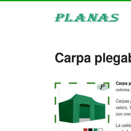
Carpa plegab
Carpa p
colores:
Carpas 
velcro, 
con cre
La calid