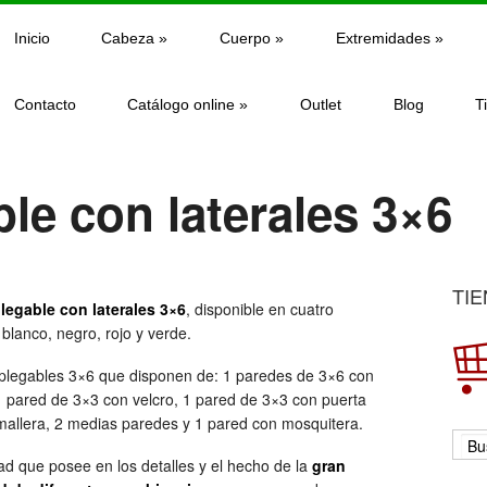
Inicio
Cabeza
»
Cuerpo
»
Extremidades
»
Contacto
Catálogo online
»
Outlet
Blog
T
le con laterales 3×6
TIE
legable con laterales 3×6
, disponible en cuatro
 blanco, negro, rojo y verde.
plegables 3×6 que disponen de: 1 paredes de 3×6 con
1 pared de 3×3 con velcro, 1 pared de 3×3 con puerta
mallera, 2 medias paredes y 1 pared con mosquitera.
ad que posee en los detalles y el hecho de la
gran