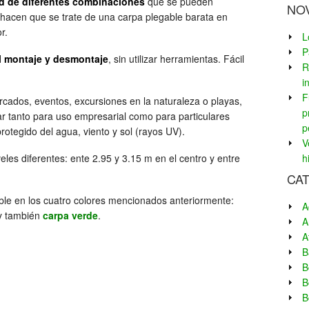
d de diferentes combinaciones
que se pueden
NO
 hacen que se trate de una carpa plegable barata en
r.
L
P
l montaje y desmontaje
, sin utilizar herramientas. Fácil
R
i
F
rcados, eventos, excursiones en la naturaleza o playas,
p
ar tanto para uso empresarial como para particulares
p
otegido del agua, viento y sol (rayos UV).
V
eles diferentes: ente 2.95 y 3.15 m en el centro y entre
h
CA
ble en los cuatro colores mencionados anteriormente:
A
 también
carpa verde
.
A
A
B
B
B
B