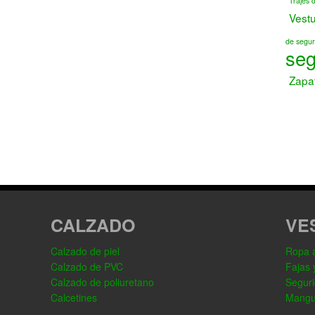
Trajes 
Vest
de segur
seg
Zapa
CALZADO
VE
Calzado de piel
Ropa al
Calzado de PVC
Fajas 
Calzado de poliuretano
Seguri
Calcetines
Mangu