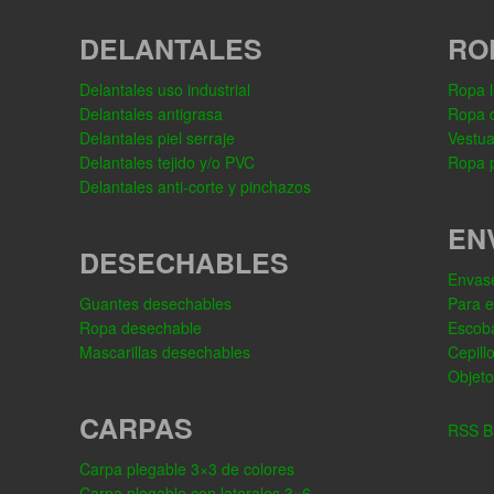
DELANTALES
RO
Delantales uso industrial
Ropa l
Delantales antigrasa
Ropa 
Delantales piel serraje
Vestua
Delantales tejido y/o PVC
Ropa p
Delantales anti-corte y pinchazos
EN
DESECHABLES
Envase
Guantes desechables
Para 
Ropa desechable
Escob
Mascarillas desechables
Cepill
Objeto
CARPAS
RSS Bl
Carpa plegable 3×3 de colores
Carpa plegable con laterales 3×6