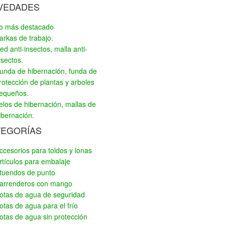
VEDADES
o más destacado
arkas de trabajo.
ed anti-insectos, malla anti-
nsectos.
unda de hibernación, funda de
rotección de plantas y arboles
equeños.
elos de hibernación, mallas de
ibernación.
TEGORÍAS
ccesorios para toldos y lonas
rtículos para embalaje
tuendos de punto
arrenderos con mango
otas de agua de seguridad
otas de agua para el frío
otas de agua sin protección