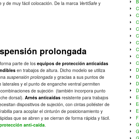
B
e y de muy fácil colocación. De la marca
VertiSafe
y
C
C
C
C
C
C
uspensión prolongada
C
C
C
forma parte de los
equipos de protección anticaídas
D
ndibles
en trabajos de altura. Dicho modelo se utiliza
D
una
suspensión prolongada
y gracias a sus puntos de
D
 laterales y el punto de enganche ventral permiten
D
s combinaciones de sujeción (también incorpora punto
E
che dorsal).
Arnés anticaídas
resistente para trabajos
E
cesitan dispositivos de sujeción, con cintas poliéster de
E
abilla para acoplar el cinturón de posicionamiento y
F
rápidas que se abren y se cierran de forma rápida y fácil.
G
protección anti-caída
.
G
G