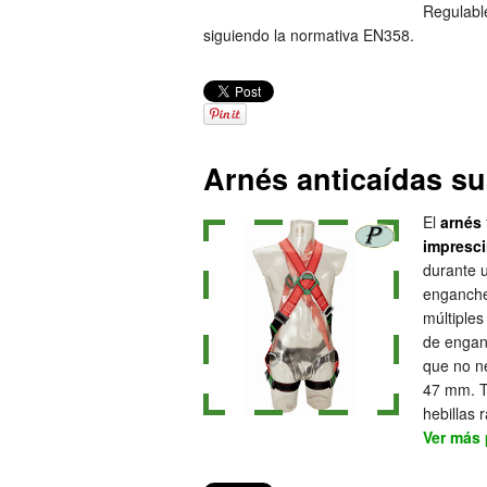
Regulabl
siguiendo la normativa EN358.
Arnés anticaídas s
El
arnés
impresci
durante 
enganche
múltiple
de engan
que no ne
47 mm. Tr
hebillas 
Ver más 