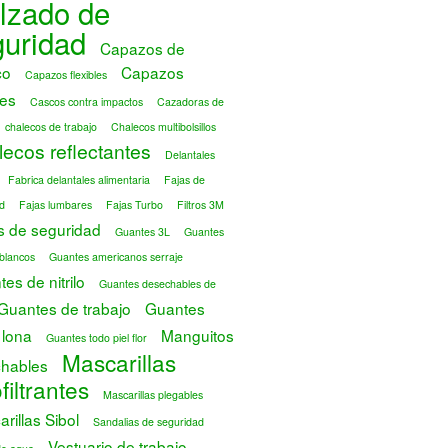
lzado de
guridad
Capazos de
co
Capazos
Capazos flexibles
es
Cascos contra impactos
Cazadoras de
chalecos de trabajo
Chalecos multibolsillos
ecos reflectantes
Delantales
Fabrica delantales alimentaria
Fajas de
d
Fajas lumbares
Fajas Turbo
Filtros 3M
s de seguridad
Guantes 3L
Guantes
blancos
Guantes americanos serraje
es de nitrilo
Guantes desechables de
Guantes de trabajo
Guantes
 lona
Manguitos
Guantes todo piel flor
Mascarillas
hables
filtrantes
Mascarillas plegables
rillas Sibol
Sandalias de seguridad
Vestuario de trabajo