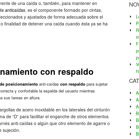
amente de una caída o, también, para mantener en
NO
és anticaídas
, es el componente formado por cintas,
L
nfeccionados y ajustados de forma adecuada sobre el
P
o o finalidad de detener una caída cuando ésta ya se ha
R
i
F
p
p
V
onamiento con respaldo
h
CA
 de posicionamiento
anti-caídas
con respaldo
para sujetar
orrecta y confortable la espalda del usuario mientras
A
 sus tareas en altura.
A
A
rgollas de acero inoxidable en los laterales del cinturón
B
ma de “D” para facilitar el enganche de otros elementos
B
rnés anti-caídas o algún que otro elemento de agarre o
B
 sujeción.
B