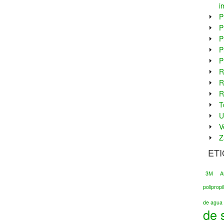
i
P
P
P
P
P
R
R
R
T
U
V
Z
ET
3M
A
poliprop
de agua 
de 