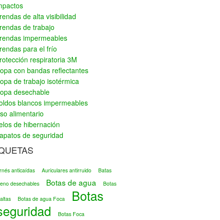
mpactos
rendas de alta visibilidad
rendas de trabajo
rendas impermeables
rendas para el frío
rotección respiratoria 3M
opa con bandas reflectantes
opa de trabajo isotérmica
opa desechable
oldos blancos impermeables
so alimentario
elos de hibernación
apatos de seguridad
IQUETAS
rnés anticaídas
Auriculares antirruido
Batas
Botas de agua
ileno desechables
Botas
Botas
altas
Botas de agua Foca
seguridad
Botas Foca