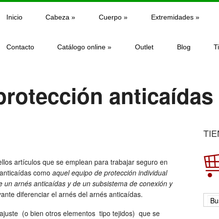
Inicio
Cabeza
»
Cuerpo
»
Extremidades
»
Contacto
Catálogo online
»
Outlet
Blog
T
protección anticaídas
TIE
llos artículos que se emplean para trabajar seguro en
 anticaídas como
aquel equipo de protección individual
de un arnés anticaídas y de un subsistema de conexión y
vante diferenciar el arnés del arnés anticaídas.
e ajuste (o bien otros elementos tipo tejidos) que se