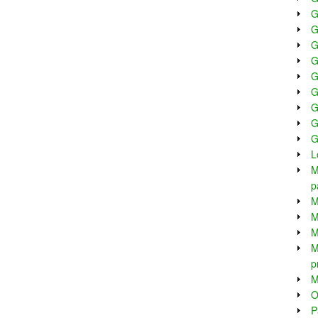
G
G
G
G
G
G
G
G
G
L
M
p
M
M
M
M
p
M
O
P