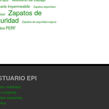
de agua
uario impermeable
Zapatos deportivos
Zapatos de
idad
uridad
Zapatos de seguridad negros
tos PERF
STUARIO EPI
ta visibilidad
y ortopedia
dad anticaídas
itos