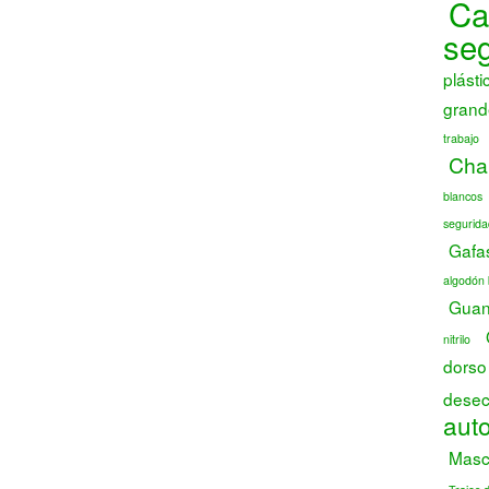
Ca
se
plásti
grand
trabajo
Chal
blancos
segurida
Gafa
algodón 
Guant
nitrilo
dorso
desec
auto
Masca