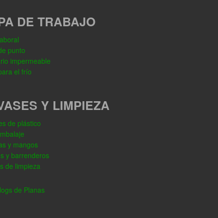
PA DE TRABAJO
aboral
de punto
rio impermeable
ara el frío
VASES Y LIMPIEZA
s de plástico
embalaje
as y mangos
os y barrenderos
s de limpieza
ogs de Planas