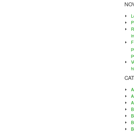
NO
L
P
R
i
F
p
p
V
h
CA
A
A
A
B
B
B
B