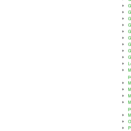
G
G
G
G
G
G
G
G
G
L
M
p
M
M
M
M
p
M
O
P