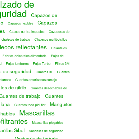
lzado de
guridad
Capazos de
co
Capazos
Capazos flexibles
es
Cascos contra impactos
Cazadoras de
chalecos de trabajo
Chalecos multibolsillos
ecos reflectantes
Delantales
Fabrica delantales alimentaria
Fajas de
d
Fajas lumbares
Fajas Turbo
Filtros 3M
s de seguridad
Guantes 3L
Guantes
blancos
Guantes americanos serraje
es de nitrilo
Guantes desechables de
Guantes de trabajo
Guantes
 lona
Manguitos
Guantes todo piel flor
Mascarillas
hables
filtrantes
Mascarillas plegables
rillas Sibol
Sandalias de seguridad
Vestuario de trabajo