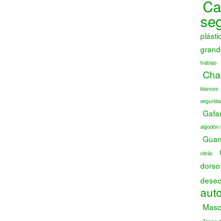
Ca
se
plásti
grand
trabajo
Chal
blancos
segurida
Gafa
algodón 
Guant
nitrilo
dorso
desec
auto
Masca