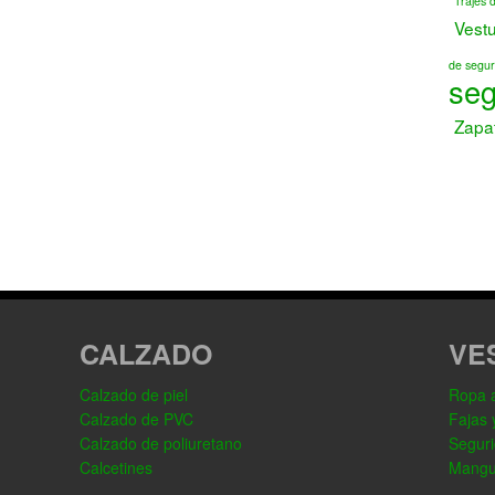
Trajes 
Vest
de segur
seg
Zapa
CALZADO
VE
Calzado de piel
Ropa al
Calzado de PVC
Fajas 
Calzado de poliuretano
Seguri
Calcetines
Mangu