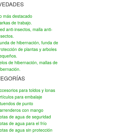
VEDADES
o más destacado
arkas de trabajo.
ed anti-insectos, malla anti-
nsectos.
unda de hibernación, funda de
rotección de plantas y arboles
equeños.
elos de hibernación, mallas de
ibernación.
TEGORÍAS
ccesorios para toldos y lonas
rtículos para embalaje
tuendos de punto
arrenderos con mango
otas de agua de seguridad
otas de agua para el frío
otas de agua sin protección