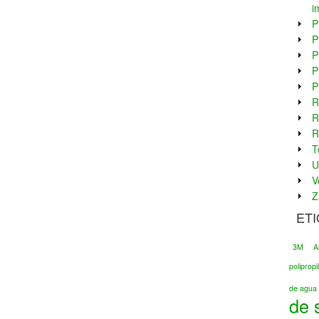
i
P
P
P
P
P
R
R
R
T
U
V
Z
ET
3M
A
poliprop
de agua 
de 