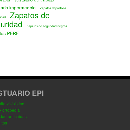
de agua
uario impermeable
Zapatos deportivos
Zapatos de
idad
uridad
Zapatos de seguridad negros
tos PERF
STUARIO EPI
ta visibilidad
y ortopedia
dad anticaídas
itos