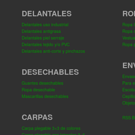
DELANTALES
RO
Delantales uso industrial
Ropa l
Delantales antigrasa
Ropa 
Delantales piel serraje
Vestua
Delantales tejido y/o PVC
Ropa p
Delantales anti-corte y pinchazos
EN
DESECHABLES
Envase
Guantes desechables
Para 
Ropa desechable
Escob
Mascarillas desechables
Cepill
Objeto
CARPAS
RSS Bl
Carpa plegable 3×3 de colores
Carpa plegable con laterales 3×6