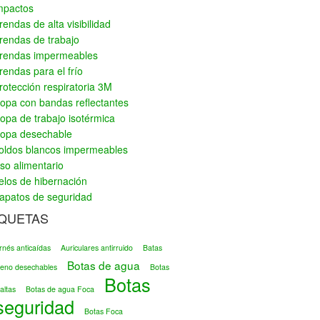
mpactos
rendas de alta visibilidad
rendas de trabajo
rendas impermeables
rendas para el frío
rotección respiratoria 3M
opa con bandas reflectantes
opa de trabajo isotérmica
opa desechable
oldos blancos impermeables
so alimentario
elos de hibernación
apatos de seguridad
IQUETAS
rnés anticaídas
Auriculares antirruido
Batas
Botas de agua
ileno desechables
Botas
Botas
altas
Botas de agua Foca
seguridad
Botas Foca