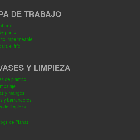
PA DE TRABAJO
aboral
de punto
rio impermeable
ara el frío
VASES Y LIMPIEZA
s de plástico
embalaje
as y mangos
os y barrenderos
s de limpieza
ogs de Planas