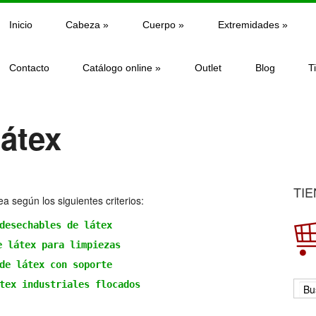
Inicio
Cabeza
»
Cuerpo
»
Extremidades
»
Contacto
Catálogo online
»
Outlet
Blog
T
átex
TIE
 según los siguientes criterios:
desechables de látex
e látex para limpiezas
de látex con soporte
tex industriales flocados