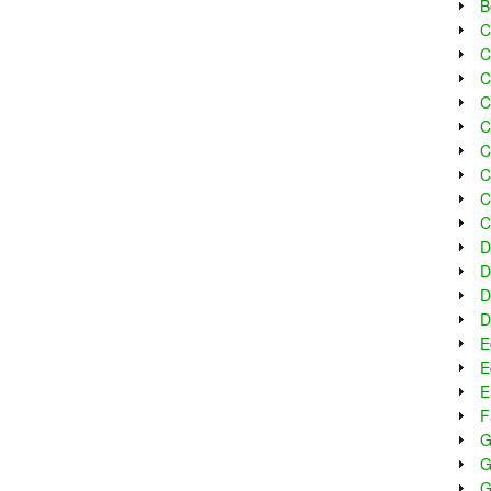
B
C
C
C
C
C
C
C
C
C
D
D
D
D
E
E
E
F
G
G
G