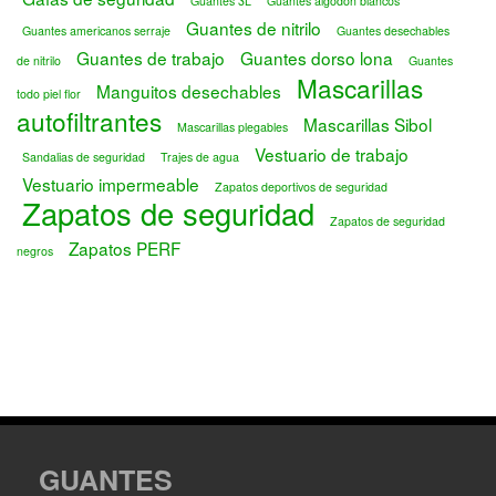
Guantes 3L
Guantes algodón blancos
Guantes de nitrilo
Guantes americanos serraje
Guantes desechables
Guantes de trabajo
Guantes dorso lona
de nitrilo
Guantes
Mascarillas
Manguitos desechables
todo piel flor
autofiltrantes
Mascarillas Sibol
Mascarillas plegables
Vestuario de trabajo
Sandalias de seguridad
Trajes de agua
Vestuario impermeable
Zapatos deportivos de seguridad
Zapatos de seguridad
Zapatos de seguridad
Zapatos PERF
negros
GUANTES