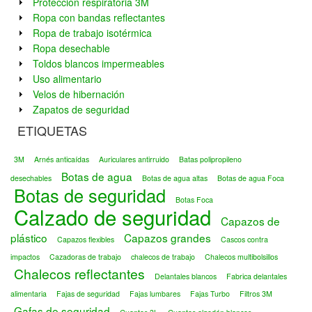
Protección respiratoria 3M
Ropa con bandas reflectantes
Ropa de trabajo isotérmica
Ropa desechable
Toldos blancos impermeables
Uso alimentario
Velos de hibernación
Zapatos de seguridad
ETIQUETAS
3M
Arnés anticaídas
Auriculares antirruido
Batas polipropileno
Botas de agua
desechables
Botas de agua altas
Botas de agua Foca
Botas de seguridad
Botas Foca
Calzado de seguridad
Capazos de
plástico
Capazos grandes
Capazos flexibles
Cascos contra
impactos
Cazadoras de trabajo
chalecos de trabajo
Chalecos multibolsillos
Chalecos reflectantes
Delantales blancos
Fabrica delantales
alimentaria
Fajas de seguridad
Fajas lumbares
Fajas Turbo
Filtros 3M
Gafas de seguridad