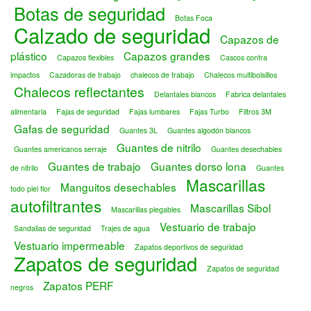
Botas de seguridad
Botas Foca
Calzado de seguridad
Capazos de
plástico
Capazos grandes
Capazos flexibles
Cascos contra
impactos
Cazadoras de trabajo
chalecos de trabajo
Chalecos multibolsillos
Chalecos reflectantes
Delantales blancos
Fabrica delantales
alimentaria
Fajas de seguridad
Fajas lumbares
Fajas Turbo
Filtros 3M
Gafas de seguridad
Guantes 3L
Guantes algodón blancos
Guantes de nitrilo
Guantes americanos serraje
Guantes desechables
Guantes de trabajo
Guantes dorso lona
de nitrilo
Guantes
Mascarillas
Manguitos desechables
todo piel flor
autofiltrantes
Mascarillas Sibol
Mascarillas plegables
Vestuario de trabajo
Sandalias de seguridad
Trajes de agua
Vestuario impermeable
Zapatos deportivos de seguridad
Zapatos de seguridad
Zapatos de seguridad
Zapatos PERF
negros