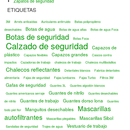
Zapatos de seguridad
ETIQUETAS
3M
Arnés anticaídas
Auriculares antirruido
Batas polipropileno
Botas de agua
desechables
Botas de agua altas
Botas de agua Foca
Botas de seguridad
Botas Foca
Calzado de seguridad
Capazos de
plástico
Capazos grandes
Capazos flexibles
Cascos contra
impactos
Cazadoras de trabajo
chalecos de trabajo
Chalecos multibolsillos
Chalecos reflectantes
Delantales blancos
Fabrica delantales
alimentaria
Fajas de seguridad
Fajas lumbares
Fajas Turbo
Filtros 3M
Gafas de seguridad
Guantes 3L
Guantes algodón blancos
Guantes de nitrilo
Guantes americanos serraje
Guantes desechables
Guantes de trabajo
Guantes dorso lona
de nitrilo
Guantes
Mascarillas
Manguitos desechables
todo piel flor
autofiltrantes
Mascarillas Sibol
Mascarillas plegables
Vestuario de trabajo
Sandalias de seguridad
Trajes de agua