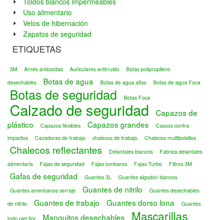
Toldos blancos impermeables
Uso alimentario
Velos de hibernación
Zapatos de seguridad
ETIQUETAS
3M
Arnés anticaídas
Auriculares antirruido
Batas polipropileno
Botas de agua
desechables
Botas de agua altas
Botas de agua Foca
Botas de seguridad
Botas Foca
Calzado de seguridad
Capazos de
plástico
Capazos grandes
Capazos flexibles
Cascos contra
impactos
Cazadoras de trabajo
chalecos de trabajo
Chalecos multibolsillos
Chalecos reflectantes
Delantales blancos
Fabrica delantales
alimentaria
Fajas de seguridad
Fajas lumbares
Fajas Turbo
Filtros 3M
Gafas de seguridad
Guantes 3L
Guantes algodón blancos
Guantes de nitrilo
Guantes americanos serraje
Guantes desechables
Guantes de trabajo
Guantes dorso lona
de nitrilo
Guantes
Mascarillas
Manguitos desechables
todo piel flor