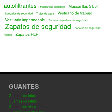
autofiltrantes
Mascarillas Sibol
Mascarillas plegables
Vestuario de trabajo
Sandalias de seguridad
Trajes de agua
Vestuario impermeable
Zapatos deportivos de seguridad
Zapatos de seguridad
Zapatos de seguridad
Zapatos PERF
negros
GUANTES
Guantes de látex
Guantes de nitrilo
Guantes de vinilo