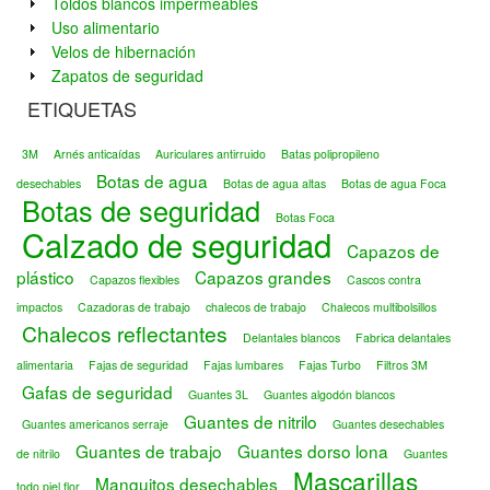
Toldos blancos impermeables
Uso alimentario
Velos de hibernación
Zapatos de seguridad
ETIQUETAS
3M
Arnés anticaídas
Auriculares antirruido
Batas polipropileno
Botas de agua
desechables
Botas de agua altas
Botas de agua Foca
Botas de seguridad
Botas Foca
Calzado de seguridad
Capazos de
plástico
Capazos grandes
Capazos flexibles
Cascos contra
impactos
Cazadoras de trabajo
chalecos de trabajo
Chalecos multibolsillos
Chalecos reflectantes
Delantales blancos
Fabrica delantales
alimentaria
Fajas de seguridad
Fajas lumbares
Fajas Turbo
Filtros 3M
Gafas de seguridad
Guantes 3L
Guantes algodón blancos
Guantes de nitrilo
Guantes americanos serraje
Guantes desechables
Guantes de trabajo
Guantes dorso lona
de nitrilo
Guantes
Mascarillas
Manguitos desechables
todo piel flor