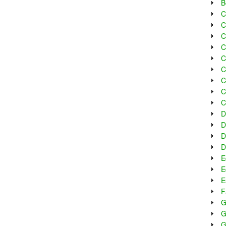
B
C
C
C
C
C
C
C
C
C
D
D
D
D
E
E
E
F
G
G
G