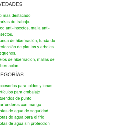
VEDADES
o más destacado
arkas de trabajo.
ed anti-insectos, malla anti-
nsectos.
unda de hibernación, funda de
rotección de plantas y arboles
equeños.
elos de hibernación, mallas de
ibernación.
TEGORÍAS
ccesorios para toldos y lonas
rtículos para embalaje
tuendos de punto
arrenderos con mango
otas de agua de seguridad
otas de agua para el frío
otas de agua sin protección