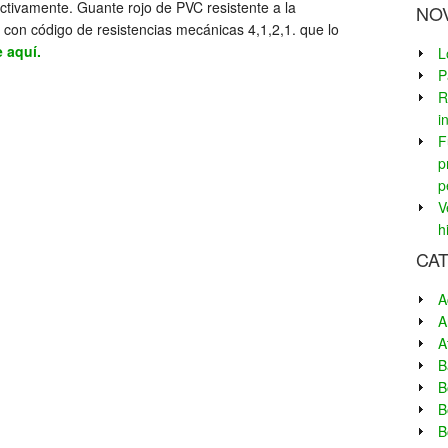
ctivamente. Guante rojo de PVC resistente a la
NO
 con código de resistencias mecánicas 4,1,2,1. que lo
 aquí.
L
P
R
i
F
p
p
V
h
CA
A
A
A
B
B
B
B