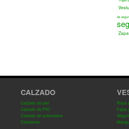
Trajes 
Vest
de segur
seg
Zapa
CALZADO
VE
Calzado de piel
Ropa al
Calzado de PVC
Fajas 
Calzado de poliuretano
Seguri
Calcetines
Mangu