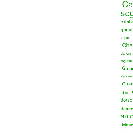
Ca
se
plásti
grand
trabajo
Chal
blancos
segurida
Gafa
algodón 
Guant
nitrilo
dorso
desec
auto
Masca