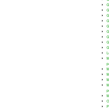
G
G
G
G
G
G
G
G
G
L
M
p
M
M
M
M
p
M
O
P