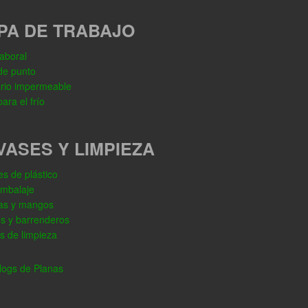
PA DE TRABAJO
aboral
de punto
rio impermeable
ara el frío
VASES Y LIMPIEZA
s de plástico
embalaje
as y mangos
os y barrenderos
s de limpieza
ogs de Planas