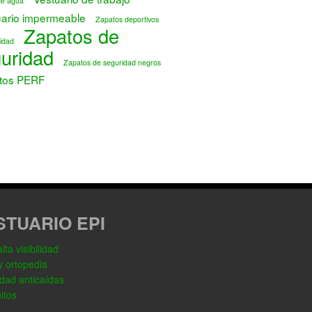
de agua
uario impermeable
Zapatos deportivos
Zapatos de
idad
uridad
Zapatos de seguridad negros
tos PERF
STUARIO EPI
ta visibilidad
y ortopedia
dad anticaídas
itos