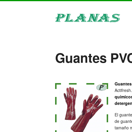
Guantes PVC
Guantes
Actifresh
químicos
detergen
El guant
de guant
tamaño m