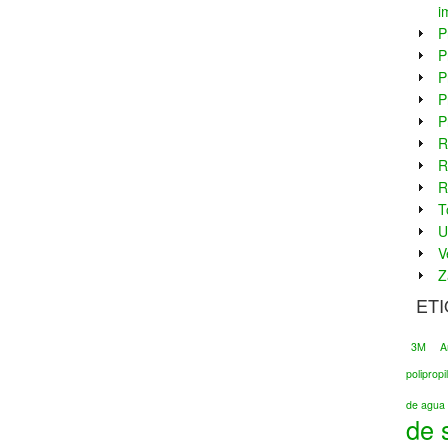
i
P
P
P
P
P
R
R
R
T
U
V
Z
ET
3M
A
poliprop
de agua 
de 