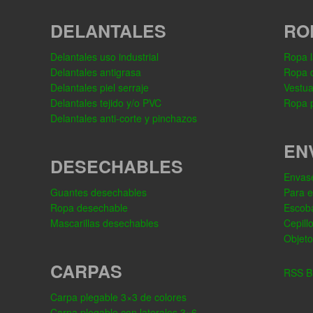
DELANTALES
RO
Delantales uso industrial
Ropa l
Delantales antigrasa
Ropa 
Delantales piel serraje
Vestua
Delantales tejido y/o PVC
Ropa p
Delantales anti-corte y pinchazos
EN
DESECHABLES
Envase
Guantes desechables
Para 
Ropa desechable
Escob
Mascarillas desechables
Cepill
Objeto
CARPAS
RSS Bl
Carpa plegable 3×3 de colores
Carpa plegable con laterales 3×6