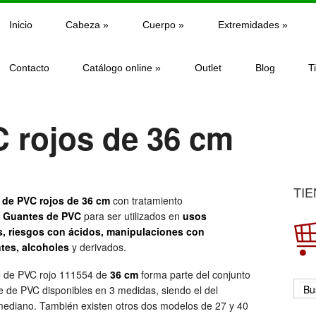
Inicio
Cabeza
»
Cuerpo
»
Extremidades
»
Contacto
Catálogo online
»
Outlet
Blog
T
 rojos de 36 cm
TIE
 de PVC rojos de 36 cm
con tratamiento
.
Guantes de PVC
para ser utilizados en
usos
, riesgos con ácidos, manipulaciones con
tes, alcoholes
y derivados.
e de PVC rojo 111554 de
36 cm
forma parte del conjunto
e de PVC disponibles en 3 medidas, siendo el del
ediano. También existen otros dos modelos de 27 y 40