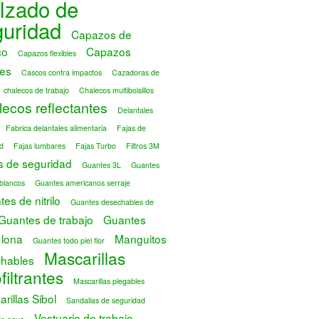
lzado de
guridad
Capazos de
co
Capazos
Capazos flexibles
es
Cascos contra impactos
Cazadoras de
chalecos de trabajo
Chalecos multibolsillos
ecos reflectantes
Delantales
Fabrica delantales alimentaria
Fajas de
d
Fajas lumbares
Fajas Turbo
Filtros 3M
s de seguridad
Guantes 3L
Guantes
blancos
Guantes americanos serraje
es de nitrilo
Guantes desechables de
Guantes de trabajo
Guantes
 lona
Manguitos
Guantes todo piel flor
Mascarillas
hables
filtrantes
Mascarillas plegables
rillas Sibol
Sandalias de seguridad
Vestuario de trabajo