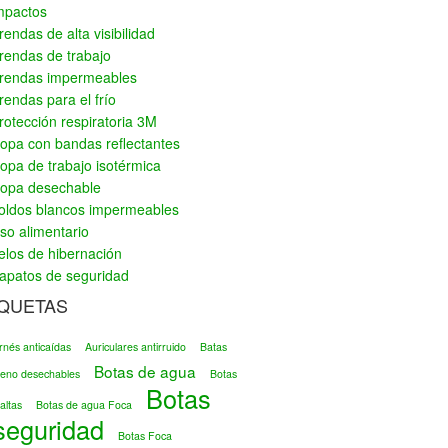
mpactos
rendas de alta visibilidad
rendas de trabajo
rendas impermeables
rendas para el frío
rotección respiratoria 3M
opa con bandas reflectantes
opa de trabajo isotérmica
opa desechable
oldos blancos impermeables
so alimentario
elos de hibernación
apatos de seguridad
IQUETAS
rnés anticaídas
Auriculares antirruido
Batas
Botas de agua
ileno desechables
Botas
Botas
altas
Botas de agua Foca
seguridad
Botas Foca