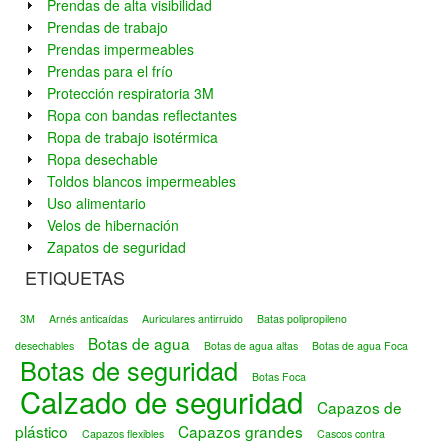
Prendas de alta visibilidad
Prendas de trabajo
Prendas impermeables
Prendas para el frío
Protección respiratoria 3M
Ropa con bandas reflectantes
Ropa de trabajo isotérmica
Ropa desechable
Toldos blancos impermeables
Uso alimentario
Velos de hibernación
Zapatos de seguridad
ETIQUETAS
3M
Arnés anticaídas
Auriculares antirruido
Batas polipropileno
Botas de agua
desechables
Botas de agua altas
Botas de agua Foca
Botas de seguridad
Botas Foca
Calzado de seguridad
Capazos de
plástico
Capazos grandes
Capazos flexibles
Cascos contra