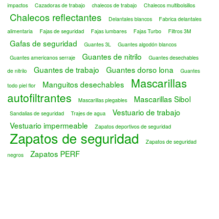
impactos
Cazadoras de trabajo
chalecos de trabajo
Chalecos multibolsillos
Chalecos reflectantes
Delantales blancos
Fabrica delantales
alimentaria
Fajas de seguridad
Fajas lumbares
Fajas Turbo
Filtros 3M
Gafas de seguridad
Guantes 3L
Guantes algodón blancos
Guantes de nitrilo
Guantes americanos serraje
Guantes desechables
Guantes de trabajo
Guantes dorso lona
de nitrilo
Guantes
Mascarillas
Manguitos desechables
todo piel flor
autofiltrantes
Mascarillas Sibol
Mascarillas plegables
Vestuario de trabajo
Sandalias de seguridad
Trajes de agua
Vestuario impermeable
Zapatos deportivos de seguridad
Zapatos de seguridad
Zapatos de seguridad
Zapatos PERF
negros