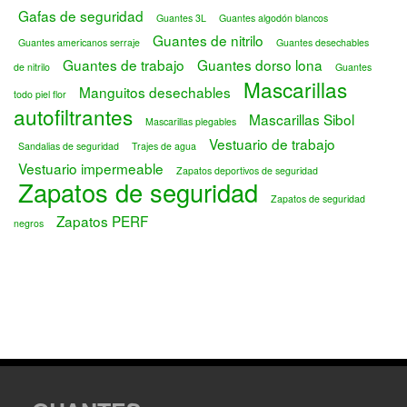
Gafas de seguridad
Guantes 3L
Guantes algodón blancos
Guantes de nitrilo
Guantes americanos serraje
Guantes desechables
Guantes de trabajo
Guantes dorso lona
de nitrilo
Guantes
Mascarillas
Manguitos desechables
todo piel flor
autofiltrantes
Mascarillas Sibol
Mascarillas plegables
Vestuario de trabajo
Sandalias de seguridad
Trajes de agua
Vestuario impermeable
Zapatos deportivos de seguridad
Zapatos de seguridad
Zapatos de seguridad
Zapatos PERF
negros