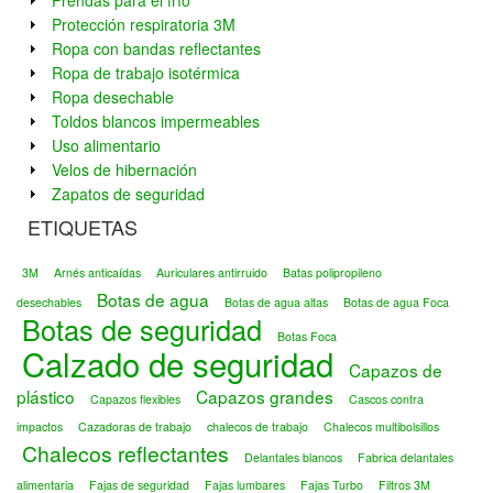
Prendas para el frío
Protección respiratoria 3M
Ropa con bandas reflectantes
Ropa de trabajo isotérmica
Ropa desechable
Toldos blancos impermeables
Uso alimentario
Velos de hibernación
Zapatos de seguridad
ETIQUETAS
3M
Arnés anticaídas
Auriculares antirruido
Batas polipropileno
Botas de agua
desechables
Botas de agua altas
Botas de agua Foca
Botas de seguridad
Botas Foca
Calzado de seguridad
Capazos de
plástico
Capazos grandes
Capazos flexibles
Cascos contra
impactos
Cazadoras de trabajo
chalecos de trabajo
Chalecos multibolsillos
Chalecos reflectantes
Delantales blancos
Fabrica delantales
alimentaria
Fajas de seguridad
Fajas lumbares
Fajas Turbo
Filtros 3M