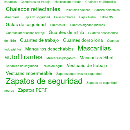
impactos
Cazadoras de trabajo
chalecos de trabajo
Chalecos multibolsillos
Chalecos reflectantes
Delantales blancos
Fabrica delantales
alimentaria
Fajas de seguridad
Fajas lumbares
Fajas Turbo
Filtros 3M
Gafas de seguridad
Guantes 3L
Guantes algodón blancos
Guantes de nitrilo
Guantes americanos serraje
Guantes desechables
Guantes de trabajo
Guantes dorso lona
de nitrilo
Guantes
Mascarillas
Manguitos desechables
todo piel flor
autofiltrantes
Mascarillas Sibol
Mascarillas plegables
Vestuario de trabajo
Sandalias de seguridad
Trajes de agua
Vestuario impermeable
Zapatos deportivos de seguridad
Zapatos de seguridad
Zapatos de seguridad
Zapatos PERF
negros