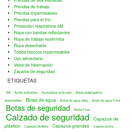
Prendas de alta visibilidad
Prendas de trabajo
Prendas impermeables
Prendas para el frío
Protección respiratoria 3M
Ropa con bandas reflectantes
Ropa de trabajo isotérmica
Ropa desechable
Toldos blancos impermeables
Uso alimentario
Velos de hibernación
Zapatos de seguridad
ETIQUETAS
3M
Arnés anticaídas
Auriculares antirruido
Batas polipropileno
Botas de agua
desechables
Botas de agua altas
Botas de agua Foca
Botas de seguridad
Botas Foca
Calzado de seguridad
Capazos de
plástico
Capazos grandes
Capazos flexibles
Cascos contra