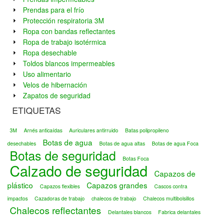
Prendas para el frío
Protección respiratoria 3M
Ropa con bandas reflectantes
Ropa de trabajo isotérmica
Ropa desechable
Toldos blancos impermeables
Uso alimentario
Velos de hibernación
Zapatos de seguridad
ETIQUETAS
3M
Arnés anticaídas
Auriculares antirruido
Batas polipropileno
Botas de agua
desechables
Botas de agua altas
Botas de agua Foca
Botas de seguridad
Botas Foca
Calzado de seguridad
Capazos de
plástico
Capazos grandes
Capazos flexibles
Cascos contra
impactos
Cazadoras de trabajo
chalecos de trabajo
Chalecos multibolsillos
Chalecos reflectantes
Delantales blancos
Fabrica delantales