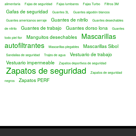
alimentaria
Fajas de seguridad
Fajas lumbares
Fajas Turbo
Filtros 3M
Gafas de seguridad
Guantes 3L
Guantes algodón blancos
Guantes de nitrilo
Guantes americanos serraje
Guantes desechables
Guantes de trabajo
Guantes dorso lona
de nitrilo
Guantes
Mascarillas
Manguitos desechables
todo piel flor
autofiltrantes
Mascarillas Sibol
Mascarillas plegables
Vestuario de trabajo
Sandalias de seguridad
Trajes de agua
Vestuario impermeable
Zapatos deportivos de seguridad
Zapatos de seguridad
Zapatos de seguridad
Zapatos PERF
negros