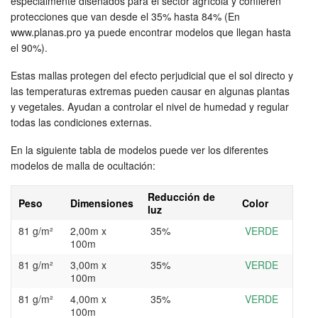
especialmente diseñados para el sector agrícola y confieren
protecciones que van desde el 35% hasta 84% (En
www.planas.pro ya puede encontrar modelos que llegan hasta
el 90%).
Estas mallas protegen del efecto perjudicial que el sol directo y
las temperaturas extremas pueden causar en algunas plantas
y vegetales. Ayudan a controlar el nivel de humedad y regular
todas las condiciones externas.
En la siguiente tabla de modelos puede ver los diferentes
modelos de malla de ocultación:
Reducción de
Peso
Dimensiones
Color
luz
81 g/m²
2,00m x
35%
VERDE
100m
81 g/m²
3,00m x
35%
VERDE
100m
81 g/m²
4,00m x
35%
VERDE
100m