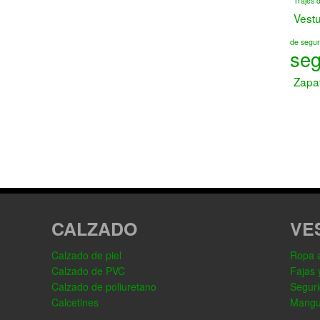
Trajes 
Vest
de segur
seg
Zapa
CALZADO
VE
Calzado de piel
Ropa al
Calzado de PVC
Fajas 
Calzado de poliuretano
Seguri
Calcetines
Mangu