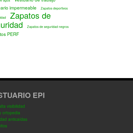
de agua
uario impermeable
Zapatos deportivos
Zapatos de
idad
uridad
Zapatos de seguridad negros
tos PERF
STUARIO EPI
ta visibilidad
y ortopedia
dad anticaídas
itos