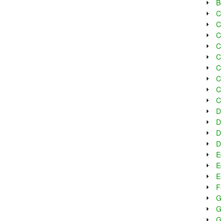
B
C
C
C
C
C
C
C
C
C
D
D
D
D
E
E
E
F
G
G
G