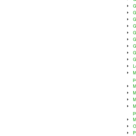
G
G
G
G
G
G
G
G
G
L
M
p
M
M
M
M
p
M
O
P