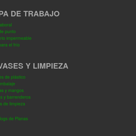
PA DE TRABAJO
aboral
de punto
rio impermeable
ara el frío
VASES Y LIMPIEZA
s de plástico
embalaje
as y mangos
os y barrenderos
s de limpieza
ogs de Planas