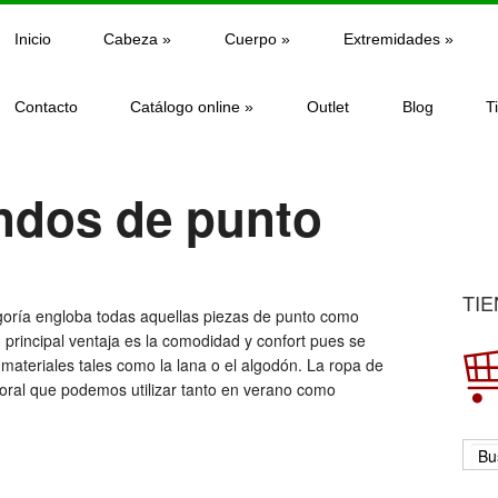
Inicio
Cabeza
»
Cuerpo
»
Extremidades
»
Contacto
Catálogo online
»
Outlet
Blog
T
ndos de punto
TIE
egoría engloba todas aquellas piezas de punto como
 principal ventaja es la comodidad y confort pues se
materiales tales como la lana o el algodón. La ropa de
aboral que podemos utilizar tanto en verano como