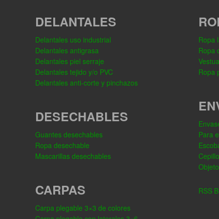
DELANTALES
RO
Delantales uso industrial
Ropa l
Delantales antigrasa
Ropa 
Delantales piel serraje
Vestua
Delantales tejido y/o PVC
Ropa p
Delantales anti-corte y pinchazos
EN
DESECHABLES
Envase
Guantes desechables
Para 
Ropa desechable
Escob
Mascarillas desechables
Cepill
Objeto
CARPAS
RSS Bl
Carpa plegable 3×3 de colores
Carpa plegable con laterales 3×6