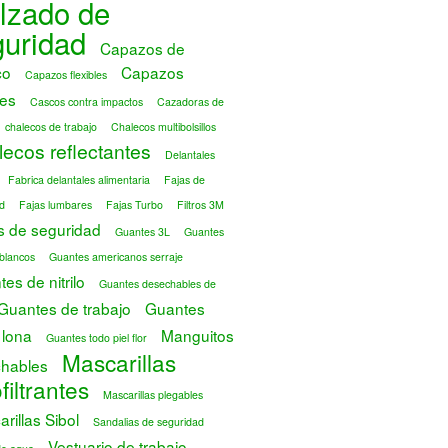
lzado de
guridad
Capazos de
co
Capazos
Capazos flexibles
es
Cascos contra impactos
Cazadoras de
chalecos de trabajo
Chalecos multibolsillos
ecos reflectantes
Delantales
Fabrica delantales alimentaria
Fajas de
d
Fajas lumbares
Fajas Turbo
Filtros 3M
s de seguridad
Guantes 3L
Guantes
blancos
Guantes americanos serraje
es de nitrilo
Guantes desechables de
Guantes de trabajo
Guantes
 lona
Manguitos
Guantes todo piel flor
Mascarillas
hables
filtrantes
Mascarillas plegables
rillas Sibol
Sandalias de seguridad
Vestuario de trabajo