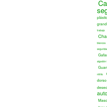
Ca
se
plásti
grand
trabajo
Chal
blancos
segurida
Gafa
algodón 
Guant
nitrilo
dorso
desec
auto
Masca