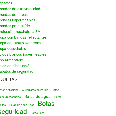
mpactos
rendas de alta visibilidad
rendas de trabajo
rendas impermeables
rendas para el frío
rotección respiratoria 3M
opa con bandas reflectantes
opa de trabajo isotérmica
opa desechable
oldos blancos impermeables
so alimentario
elos de hibernación
apatos de seguridad
IQUETAS
rnés anticaídas
Auriculares antirruido
Batas
Botas de agua
ileno desechables
Botas
Botas
altas
Botas de agua Foca
seguridad
Botas Foca