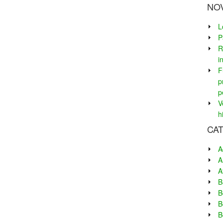
NO
L
P
R
i
F
p
p
V
h
CA
A
A
A
B
B
B
B