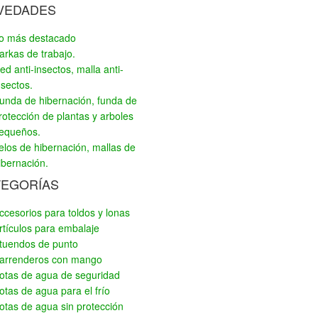
VEDADES
o más destacado
arkas de trabajo.
ed anti-insectos, malla anti-
nsectos.
unda de hibernación, funda de
rotección de plantas y arboles
equeños.
elos de hibernación, mallas de
ibernación.
TEGORÍAS
ccesorios para toldos y lonas
rtículos para embalaje
tuendos de punto
arrenderos con mango
otas de agua de seguridad
otas de agua para el frío
otas de agua sin protección