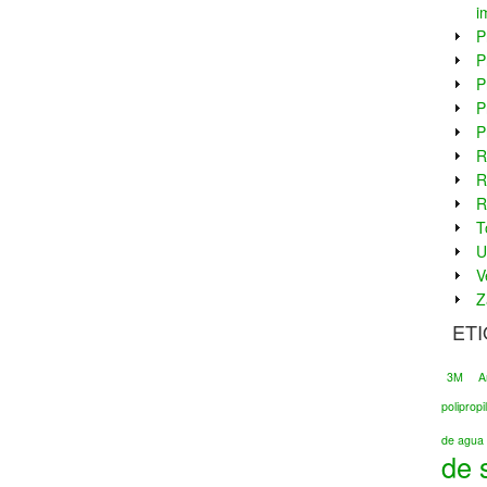
i
P
P
P
P
P
R
R
R
T
U
V
Z
ET
3M
A
poliprop
de agua 
de 