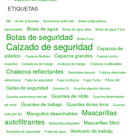
ETIQUETAS
3M
Arnés anticaídas
Auriculares antirruido
Batas polipropileno
Botas de agua
desechables
Botas de agua altas
Botas de agua Foca
Botas de seguridad
Botas Foca
Calzado de seguridad
Capazos de
plástico
Capazos grandes
Capazos flexibles
Cascos contra
impactos
Cazadoras de trabajo
chalecos de trabajo
Chalecos multibolsillos
Chalecos reflectantes
Delantales blancos
Fabrica delantales
alimentaria
Fajas de seguridad
Fajas lumbares
Fajas Turbo
Filtros 3M
Gafas de seguridad
Guantes 3L
Guantes algodón blancos
Guantes de nitrilo
Guantes americanos serraje
Guantes desechables
Guantes de trabajo
Guantes dorso lona
de nitrilo
Guantes
Mascarillas
Manguitos desechables
todo piel flor
autofiltrantes
Mascarillas Sibol
Mascarillas plegables
Vestuario de trabajo
Sandalias de seguridad
Trajes de agua