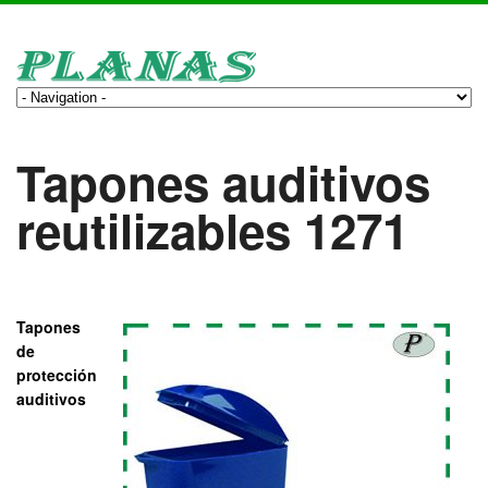
Tapones auditivos
reutilizables 1271
Tapones
de
protección
auditivos