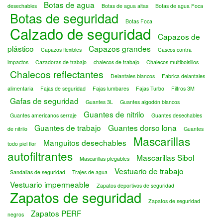
Botas de agua
desechables
Botas de agua altas
Botas de agua Foca
Botas de seguridad
Botas Foca
Calzado de seguridad
Capazos de
plástico
Capazos grandes
Capazos flexibles
Cascos contra
impactos
Cazadoras de trabajo
chalecos de trabajo
Chalecos multibolsillos
Chalecos reflectantes
Delantales blancos
Fabrica delantales
alimentaria
Fajas de seguridad
Fajas lumbares
Fajas Turbo
Filtros 3M
Gafas de seguridad
Guantes 3L
Guantes algodón blancos
Guantes de nitrilo
Guantes americanos serraje
Guantes desechables
Guantes de trabajo
Guantes dorso lona
de nitrilo
Guantes
Mascarillas
Manguitos desechables
todo piel flor
autofiltrantes
Mascarillas Sibol
Mascarillas plegables
Vestuario de trabajo
Sandalias de seguridad
Trajes de agua
Vestuario impermeable
Zapatos deportivos de seguridad
Zapatos de seguridad
Zapatos de seguridad
Zapatos PERF
negros