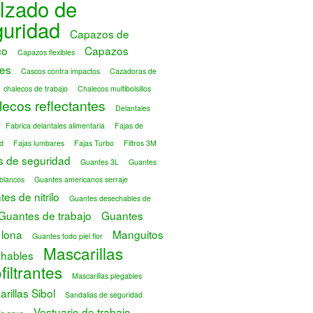
lzado de
guridad
Capazos de
co
Capazos
Capazos flexibles
es
Cascos contra impactos
Cazadoras de
chalecos de trabajo
Chalecos multibolsillos
ecos reflectantes
Delantales
Fabrica delantales alimentaria
Fajas de
d
Fajas lumbares
Fajas Turbo
Filtros 3M
s de seguridad
Guantes 3L
Guantes
blancos
Guantes americanos serraje
es de nitrilo
Guantes desechables de
Guantes de trabajo
Guantes
 lona
Manguitos
Guantes todo piel flor
Mascarillas
hables
filtrantes
Mascarillas plegables
rillas Sibol
Sandalias de seguridad
Vestuario de trabajo