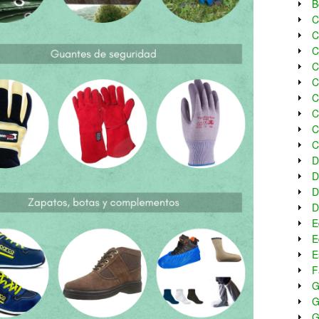
B
C
C
C
C
C
C
C
C
C
D
D
D
D
E
E
E
F
G
G
G