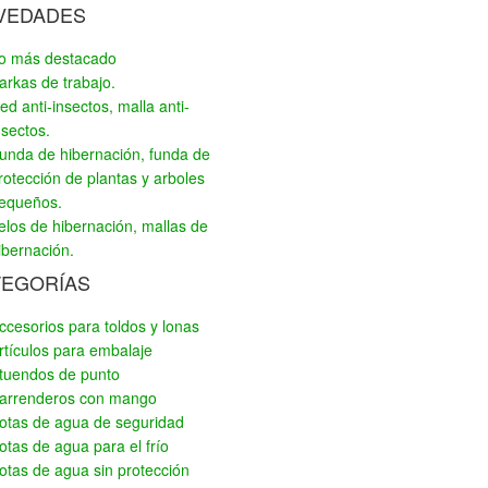
VEDADES
o más destacado
arkas de trabajo.
ed anti-insectos, malla anti-
nsectos.
unda de hibernación, funda de
rotección de plantas y arboles
equeños.
elos de hibernación, mallas de
ibernación.
TEGORÍAS
ccesorios para toldos y lonas
rtículos para embalaje
tuendos de punto
arrenderos con mango
otas de agua de seguridad
otas de agua para el frío
otas de agua sin protección