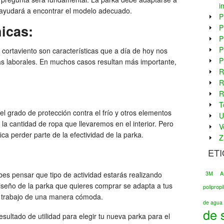
i
s ayudará a encontrar el modelo adecuado.
P
icas:
P
P
P
o cortaviento son características que a día de hoy nos
P
s laborales. En muchos casos resultan más importante,
R
R
R
T
r el grado de protección contra el frío y otros elementos
U
 la cantidad de ropa que llevaremos en el interior. Pero
V
ica perder parte de la efectividad de la parka.
Z
ET
3M
A
es pensar que tipo de actividad estarás realizando
diseño de la parka que quieres comprar se adapta a tus
poliprop
 trabajo de una manera cómoda.
de agua 
de 
ultado de utilidad para elegir tu nueva parka para el