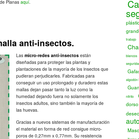
Ca
 de Planas
aquí
.
se
plásti
grand
trabajo
alla anti-insectos.
Chal
Las
micro-redes anti-insectos
están
blancos
diseñadas para proteger las plantas y
segurida
plantaciones de la mayoría de los insectos que
Gafa
pudieran perjudicarles. Fabricadas para
algodón 
conseguir un uso prolongado y duradero estas
Guant
mallas dejan pasar tanto la luz como la
humedad dejando fuera no solamente los
nitrilo
insectos adultos, sino también la mayoría de
dorso
las huevas.
desec
auto
Gracias a nuevos sistemas de manufacturación
el material en forma de red consigue micro-
Masca
poros de 0,27mm x 0,77mm. Su resistencia