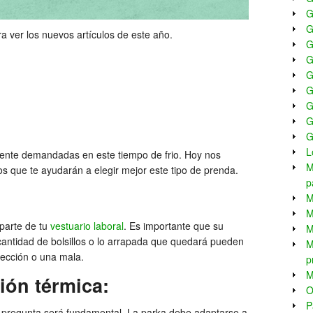
G
G
a ver los nuevos artículos de este año.
G
G
G
G
G
G
G
L
ente demandadas en este tiempo de frio. Hoy nos
M
s que te ayudarán a elegir mejor este tipo de prenda.
p
M
M
 parte de tu
vestuario laboral
. Es importante que su
M
cantidad de bolsillos o lo arrapada que quedará pueden
M
elección o una mala.
p
M
ión térmica:
O
P
a pregunta será fundamental. La parka debe adaptarse a