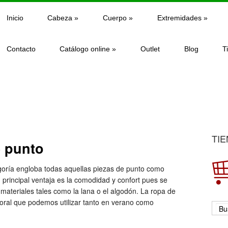
Inicio
Cabeza
»
Cuerpo
»
Extremidades
»
Contacto
Catálogo online
»
Outlet
Blog
T
TIE
 punto
egoría engloba todas aquellas piezas de punto como
 principal ventaja es la comodidad y confort pues se
materiales tales como la lana o el algodón. La ropa de
aboral que podemos utilizar tanto en verano como