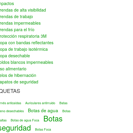
mpactos
rendas de alta visibilidad
rendas de trabajo
rendas impermeables
rendas para el frío
rotección respiratoria 3M
opa con bandas reflectantes
opa de trabajo isotérmica
opa desechable
oldos blancos impermeables
so alimentario
elos de hibernación
apatos de seguridad
IQUETAS
rnés anticaídas
Auriculares antirruido
Batas
Botas de agua
ileno desechables
Botas
Botas
altas
Botas de agua Foca
seguridad
Botas Foca