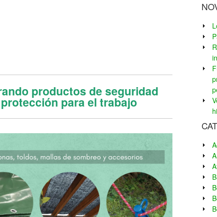
NO
L
P
R
i
F
p
rando p
roductos de seguridad
p
 protección para el trabajo
V
h
CA
A
A
A
B
B
B
B