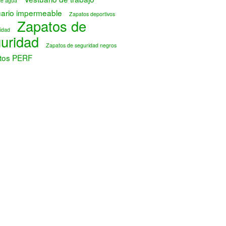
de agua
uario impermeable
Zapatos deportivos
Zapatos de
idad
uridad
Zapatos de seguridad negros
tos PERF