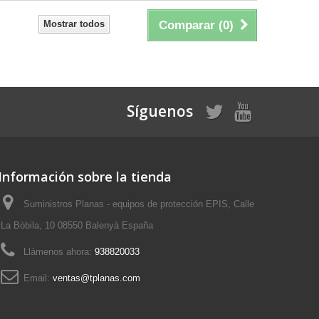
Mostrar todos
Comparar (
0
)
Síguenos
Información sobre la tienda
Suministros Planas - equipos de protección EPIS, Calle
La Bòbila, 10 08550 Balenyà España
Llámenos ahora:
938820033
Email:
ventas@tplanas.com