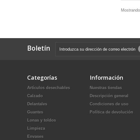
Mostrando 
Boletín
Categorías
Información
Artículos desechables
Nuestras tiendas
Calzado
Descripción general
Delantales
Condiciones de uso
Guantes
Política de devolución
Lonas y toldos
Limpieza
Envases