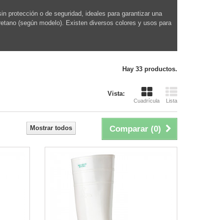
n protección o de seguridad, ideales para garantizar una
uretano (según modelo). Existen diversos colores y usos para
Hay 33 productos.
Vista:
Cuadrícula
Lista
Mostrar todos
Comparar (
0
)