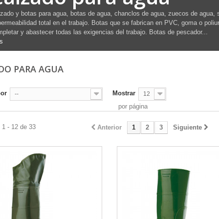
zado y botas para agua, botas de agua, chanclos de agua, zuecos de agua, si
ermeabilidad total en el trabajo. Botas que se fabrican en PVC, goma o poli
pletar y abastecer todas las exigencias del trabajo. Botas de pescador...
s
DO PARA AGUA
por
Mostrar
--
12
por página
1 - 12 de 33
Anterior
1
2
3
Siguiente