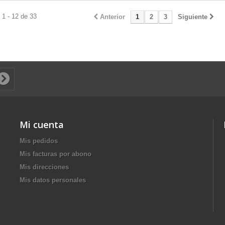
1 - 12 de 33
Anterior
1
2
3
Siguiente
Mi cuenta
Mis pedidos
Mis facturas por abono
Mis direcciones
Mis datos personales