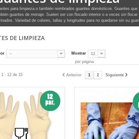
ntes para limpieza o también nombrados guantes domésticos. Guantes que pu
bién guantes de menaje. Suelen ser con flocado interior o a veces sin floc
rinados. Variedad de colores, tallas y longitudes para no quedarse sin su guan
ES DE LIMPIEZA
por
Mostrar
--
12
por página
1 - 12 de 15
Anterior
1
2
Siguiente