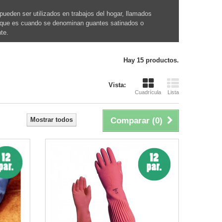
eden ser utilizados en trabajos del hogar, llamados
ar que es cuando se denominan guantes satinados o
te.
Hay 15 productos.
Vista:
Cuadrícula
Lista
Mostrar todos
Comparar (
0
)