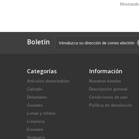
Mostrando 
Boletín
Categorías
Información
Artículos desechables
Nuestras tiendas
Calzado
Descripción general
Delantales
Condiciones de uso
Guantes
Política de devolución
Lonas y toldos
Limpieza
Envases
Vestuario