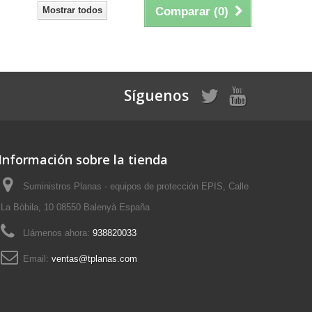
Mostrar todos
Comparar (
0
)
Síguenos
Información sobre la tienda
Suministros Planas - equipos de protección EPIS, Calle
La Bòbila, 10 08550 Balenyà España
Llámenos ahora:
938820033
Email:
ventas@tplanas.com