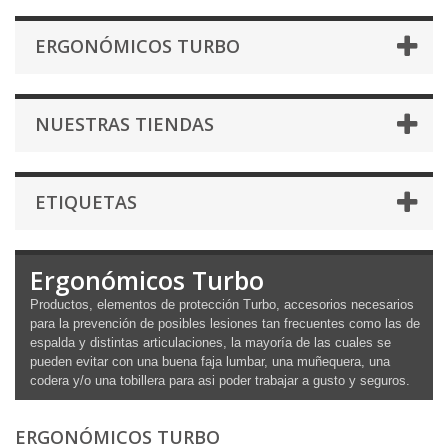
ERGONÓMICOS TURBO
NUESTRAS TIENDAS
ETIQUETAS
Ergonómicos Turbo
Productos, elementos de protección Turbo, accesorios necesarios
para la prevención de posibles lesiones tan frecuentes como las de
espalda y distintas articulaciones, la mayoría de las cuales se
pueden evitar con una buena faja lumbar, una muñequera, una
codera y/o una tobillera para asi poder trabajar a gusto y seguros.
ERGONÓMICOS TURBO