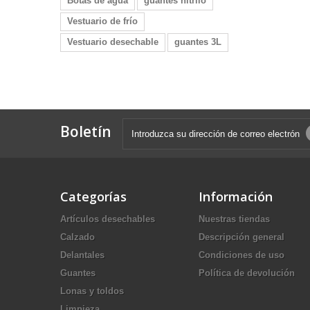
Botas de agua
guantes nitrilo
Vestuario de frío
Vestuario desechable
guantes 3L
Boletín
Categorías
Información
Artículos desechables
Nuestras tiendas
Calzado
Descripción general
Delantales
Condiciones de uso
Guantes
Política de devolución
Lonas y toldos
Limpieza