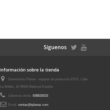
Síguenos
Información sobre la tienda
Suministros Planas - equipos de protección EPIS, Calle
La Bòbila, 10 08550 Balenyà España
Llámenos ahora:
938820033
Email:
ventas@tplanas.com