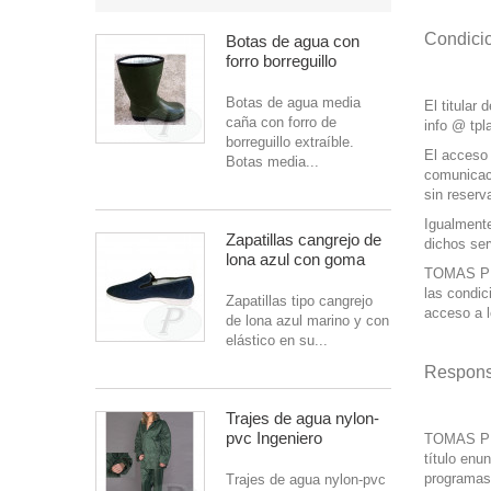
Condici
Botas de agua con
forro borreguillo
Botas de agua media
El titula
caña con forro de
info @ tp
borreguillo extraíble.
El acceso 
Botas media...
comunicaci
sin reserv
Igualmente
Zapatillas cangrejo de
dichos ser
lona azul con goma
TOMAS PLA
las condic
Zapatillas tipo cangrejo
acceso a 
de lona azul marino y con
elástico en su...
Respons
Trajes de agua nylon-
pvc Ingeniero
TOMAS PLA
título enun
programas 
Trajes de agua nylon-pvc