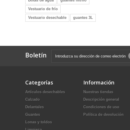
Botas de agua
guantes nitrilo
Vestuario de frío
Vestuario desechable
guantes 3L
Boletín
Categorías
Información
Artículos desechables
Nuestras tiendas
Calzado
Descripción general
Delantales
Condiciones de uso
Guantes
Política de devolución
Lonas y toldos
Limpieza