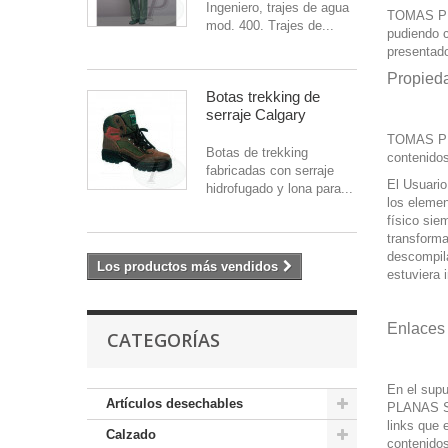
Ingeniero, trajes de agua
TOMAS PLA
mod. 400. Trajes de...
pudiendo c
presentado
Propieda
Botas trekking de
serraje Calgary
TOMAS PLAN
Botas de trekking
contenido
fabricadas con serraje
El Usuario
hidrofugado y lona para...
los elemen
físico sie
transforma
descompila
Los productos más vendidos
estuviera
Enlaces
CATEGORÍAS
En el supu
Artículos desechables
PLANAS SIT
links que 
Calzado
contenidos