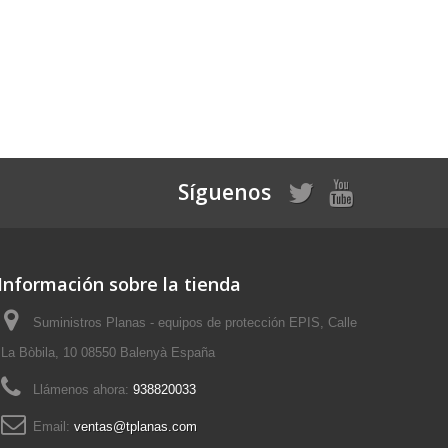
Síguenos
Información sobre la tienda
Suministros Planas - equipos de protección EPIS, Calle
La Bòbila, 10 08550 Balenyà España
Llámenos ahora:
938820033
Email:
ventas@tplanas.com