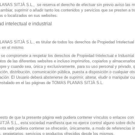
NAS SITJÀ S.L., se reserva el derecho de efectuar sin previo aviso las mo
ambiar, suprimir o añadir tanto los contenidos y servicios que se presten a
s o localizados en sus websites.
d intelectual e industrial
AS SITJÀ S.L., es titular de todos los derechos de Propiedad Intelectual 
s en el mismo.
 se compromete a respetar los derechos de Propiedad Intelectual e Industri
tos de las diferentes websites e incluso imprimirlos, copiarlos y almacenarlo
mpre y cuando sea, única y exclusivamente, para su uso personal y privado, q
ción, distribución, comunicación pública, puesta a disposición o cualquier ot
ción. El Usuario deberá abstenerse de suprimir, alterar, eludir o manipular c
 instalado en el las páginas de TOMAS PLANAS SITJÀ S.L.
esto de que la presente página web pudiera contener vínculos o enlaces con
JÀ S.L., esta sociedad manifiesta que no ejerce control alguno sobre dicho
esta web pudiera contener se ofrecerán, únicamente, a modo de referencias inf
, propietarios, servicios o productos ofrecidos desde los mismos.