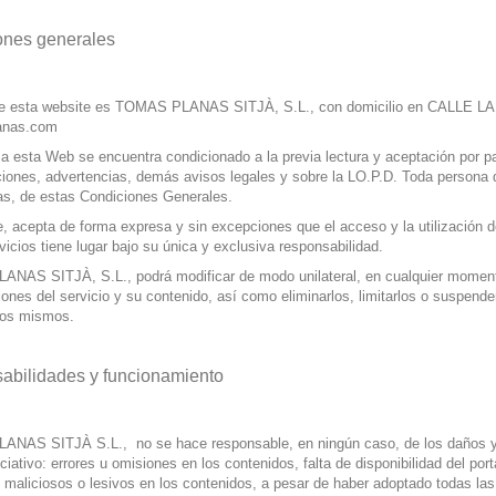
ones generales
r de esta website es TOMAS PLANAS SITJÀ, S.L., con domicilio en CALLE L
lanas.com
a esta Web se encuentra condicionado a la previa lectura y aceptación por pa
ones, advertencias, demás avisos legales y sobre la LO.P.D. Toda persona q
as, de estas Condiciones Generales.
, acepta de forma expresa y sin excepciones que el acceso y la utilización de
vicios tiene lugar bajo su única y exclusiva responsabilidad.
NAS SITJÀ, S.L., podrá modificar de modo unilateral, en cualquier momento
iones del servicio y su contenido, así como eliminarlos, limitarlos o suspende
los mismos.
abilidades y funcionamiento
NAS SITJÀ S.L., no se hace responsable, en ningún caso, de los daños y pe
ciativo: errores u omisiones en los contenidos, falta de disponibilidad del port
maliciosos o lesivos en los contenidos, a pesar de haber adoptado todas las