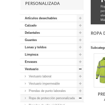
PERSONALIZADA
Rop
per
ele
Artículos desechables
Má
Calzado
ROPA 
Delantales
Guantes
Lonas y toldos
Subcateg
Limpieza
Envases
Vestuario
Vestuario laboral
Vestuario impermeable
Prendas de punto laborales
PR
Ropa de protección personalizada