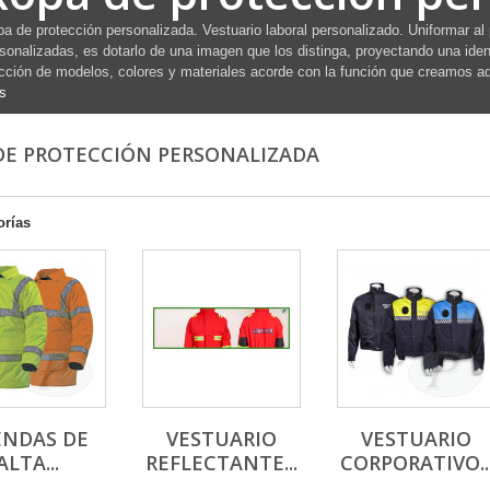
a de protección personalizada. Vestuario laboral personalizado. Uniformar al
sonalizadas, es dotarlo de una imagen que los distinga, proyectando una ide
cción de modelos, colores y materiales acorde con la función que creamos ad
s
DE PROTECCIÓN PERSONALIZADA
orías
ENDAS DE
VESTUARIO
VESTUARIO
ALTA...
REFLECTANTE...
CORPORATIVO..