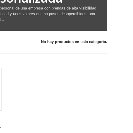
 personal de una empresa con prendas de alta visibilidad
ntidad y unos valores que no pasen desapercibidos, una
...
No hay productos en esta categoría.
.