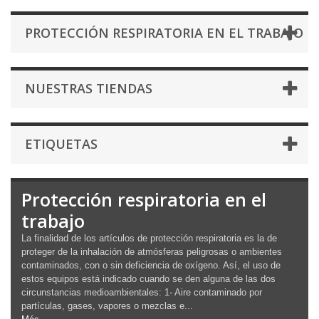
PROTECCIÓN RESPIRATORIA EN EL TRABAJO
NUESTRAS TIENDAS
ETIQUETAS
Protección respiratoria en el
trabajo
La finalidad de los artículos de protección respiratoria es la de
proteger de la inhalación de atmósferas peligrosas o ambientes
contaminados, con o sin deficiencia de oxígeno. Así, el uso de
estos equipos está indicado cuando se den alguna de las dos
circunstancias medioambientales: 1- Aire contaminado por
partículas, gases, vapores o mezclas e...